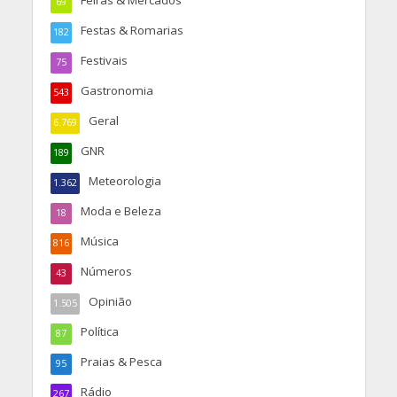
Feiras & Mercados
69
Festas & Romarias
182
Festivais
75
Gastronomia
543
Geral
6.769
GNR
189
Meteorologia
1.362
Moda e Beleza
18
Música
816
Números
43
Opinião
1.505
Política
87
Praias & Pesca
95
Rádio
267