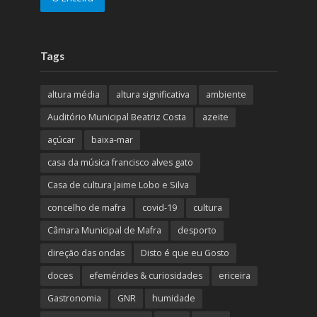
Tags
altura média
altura significativa
ambiente
Auditório Municipal Beatriz Costa
azeite
açúcar
baixa-mar
casa da música francisco alves gato
Casa de cultura Jaime Lobo e Silva
concelho de mafra
covid-19
cultura
Câmara Municipal de Mafra
desporto
direção das ondas
Disto é que eu Gosto
doces
efemérides & curiosidades
ericeira
Gastronomia
GNR
humidade