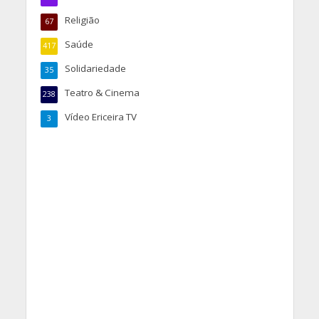
Religião
67
Saúde
417
Solidariedade
35
Teatro & Cinema
238
Vídeo Ericeira TV
3