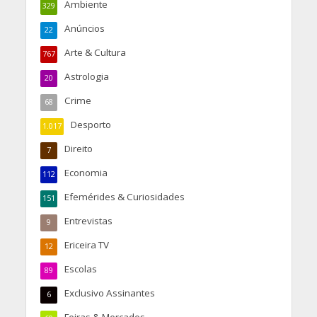
Ambiente
329
Anúncios
22
Arte & Cultura
767
Astrologia
20
Crime
68
Desporto
1.017
Direito
7
Economia
112
Efemérides & Curiosidades
151
Entrevistas
9
Ericeira TV
12
Escolas
89
Exclusivo Assinantes
6