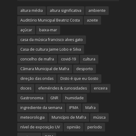
altura média
altura significativa
ambiente
Auditório Municipal Beatriz Costa
azeite
açúcar
baixa-mar
casa da música francisco alves gato
Casa de cultura Jaime Lobo e Silva
concelho de mafra
covid-19
cultura
Câmara Municipal de Mafra
desporto
direção das ondas
Disto é que eu Gosto
doces
efemérides & curiosidades
ericeira
Gastronomia
GNR
humidade
ingrediente da semana
IPMA
Mafra
meteorologia
Município de Mafra
música
nível de exposição UV
opinião
período