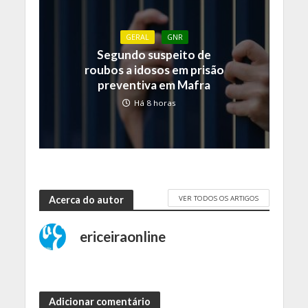
GERAL
GNR
Segundo suspeito de
roubos a idosos em prisão
preventiva em Mafra
Há 8 horas
VER TODOS OS ARTIGOS
Acerca do autor
ericeiraonline
Adicionar comentário