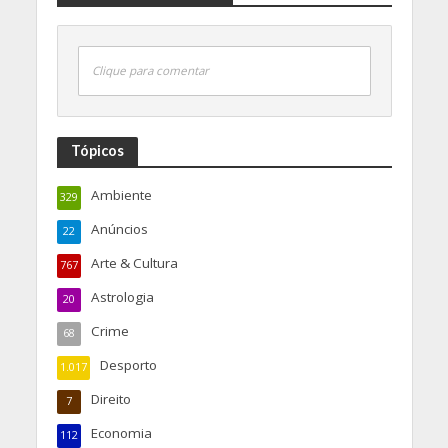
Clique para comentar
Tópicos
Ambiente
329
Anúncios
22
Arte & Cultura
767
Astrologia
20
Crime
68
Desporto
1.017
Direito
7
Economia
112