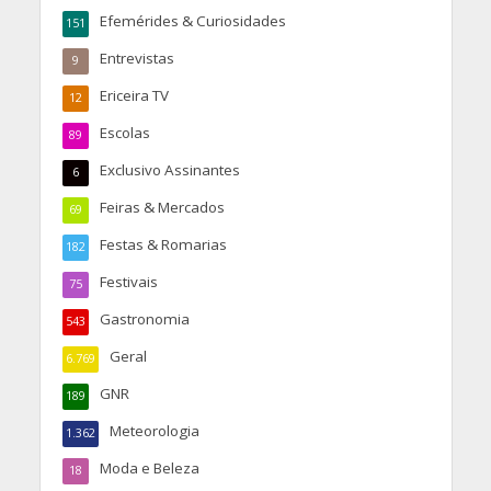
Efemérides & Curiosidades
151
Entrevistas
9
Ericeira TV
12
Escolas
89
Exclusivo Assinantes
6
Feiras & Mercados
69
Festas & Romarias
182
Festivais
75
Gastronomia
543
Geral
6.769
GNR
189
Meteorologia
1.362
Moda e Beleza
18