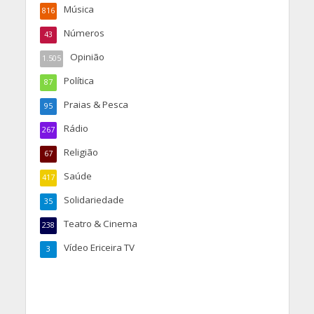
Música
816
Números
43
Opinião
1.505
Política
87
Praias & Pesca
95
Rádio
267
Religião
67
Saúde
417
Solidariedade
35
Teatro & Cinema
238
Vídeo Ericeira TV
3