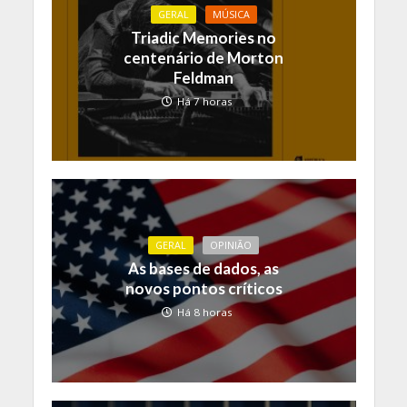
GERAL
MÚSICA
Triadic Memories no
centenário de Morton
Feldman
Há 7 horas
GERAL
OPINIÃO
As bases de dados, as
novos pontos críticos
Há 8 horas