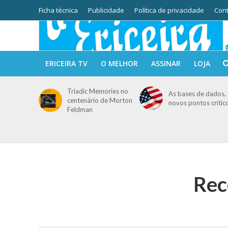
Ficha técnica
Publicidade
Política de privacidade
Cont
ERICEIRA TV
O MELHOR
ASSINAR
LOJA
Triadic Memories no
As bases de dados, 
centenário de Morton
novos pontos crític
Feldman
Rec