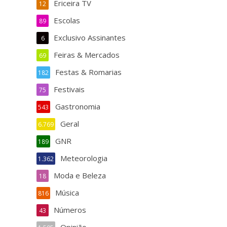
Ericeira TV
12
Escolas
89
Exclusivo Assinantes
6
Feiras & Mercados
69
Festas & Romarias
182
Festivais
75
Gastronomia
543
Geral
6.769
GNR
189
Meteorologia
1.362
Moda e Beleza
18
Música
816
Números
43