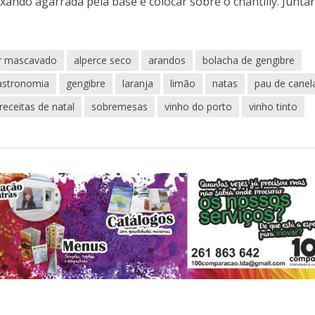
ixando agarrada pela base e colocar sobre o chantilly. Juntar
r mascavado
alperce seco
arandos
bolacha de gengibre
astronomia
gengibre
laranja
limão
natas
pau de canel
receitas de natal
sobremesas
vinho do porto
vinho tinto