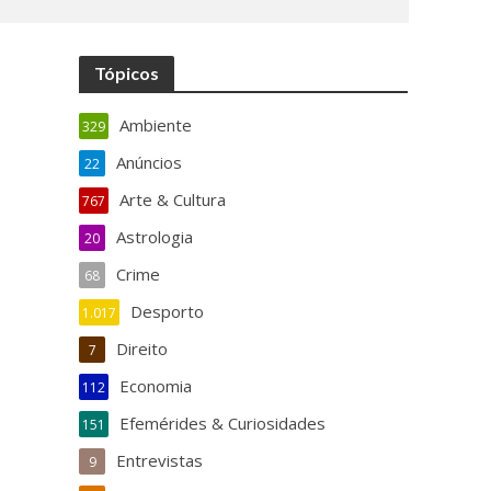
Tópicos
Ambiente
329
Anúncios
22
Arte & Cultura
767
Astrologia
20
Crime
68
Desporto
1.017
Direito
7
Economia
112
Efemérides & Curiosidades
151
Entrevistas
9