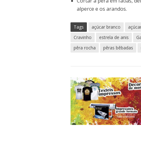
Cortar a pêra em fatias, de
alperce e os arandos.
Tags
açúcar branco
açúca
Cravinho
estrela de anis
G
pêra rocha
pêras bêbadas