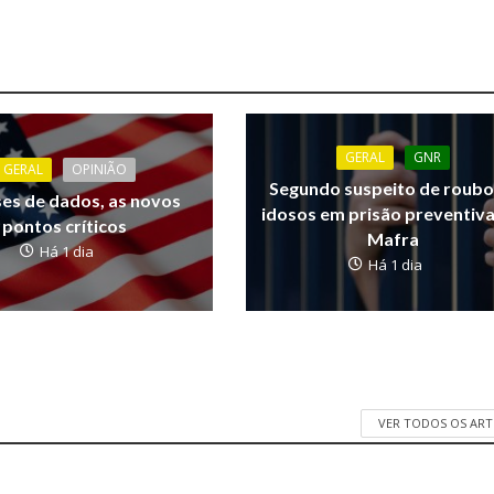
GERAL
GNR
GERAL
OPINIÃO
Segundo suspeito de roubo
ses de dados, as novos
idosos em prisão preventiv
pontos críticos
Mafra
Há 1 dia
Há 1 dia
VER TODOS OS AR