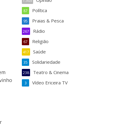
Opinião
1.505
Política
87
Praias & Pesca
95
Rádio
267
Religião
67
Saúde
417
Solidariedade
35
nem
Teatro & Cinema
238
 vinho
Vídeo Ericeira TV
3
r