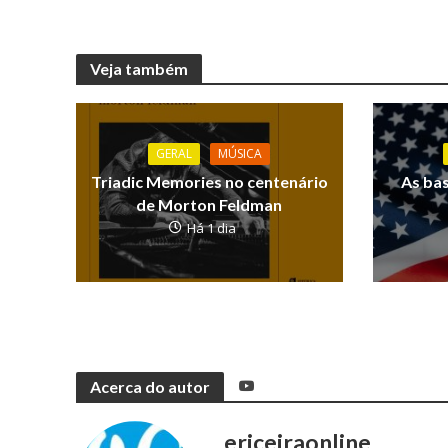
Veja também
GERAL
MÚSICA
Triadic Memories no centenário
As ba
de Morton Feldman
Há 1 dia
Acerca do autor
ericeiraonline