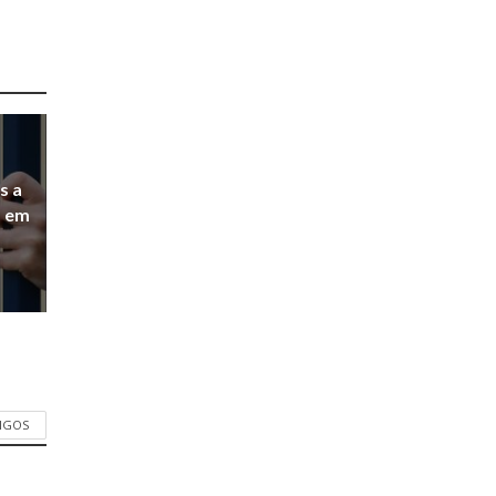
s a
a em
TIGOS