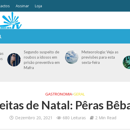
actos
Assinar
Loja
Segundo suspeito de
Meteorologia: Veja as
as
roubos a idosos em
previsões para esta
os
prisão preventiva em
sexta-feira
Mafra
GASTRONOMIA
•
GERAL
eitas de Natal: Pêras Bêb
Dezembro 20, 2021
680 Leituras
2 Min Read