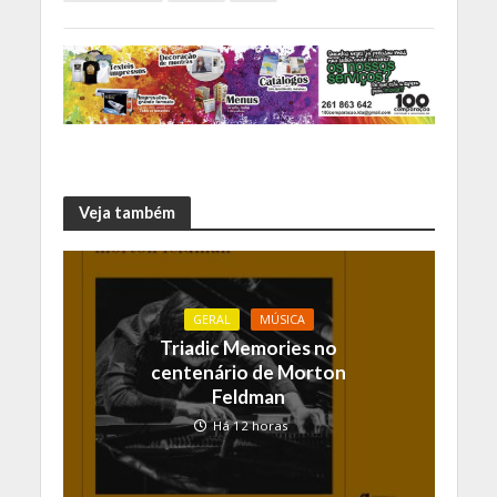
Veja também
GERAL
MÚSICA
Triadic Memories no
centenário de Morton
Feldman
Há 12 horas