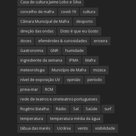
Casa de cultura Jaime Lobo e Silva
concelho de mafra
covid-19
cultura
Câmara Municipal de Mafra
desporto
direção das ondas
Disto é que eu Gosto
doces
efemérides & curiosidades
ericeira
Gastronomia
GNR
humidade
ingrediente da semana
IPMA
Mafra
meteorologia
Município de Mafra
música
nível de exposição UV
opinião
período
preia-mar
RCM
rede de teatros e cineteatros portugueses
Rogério Batalha
Rádio
Sal
Saúde
surf
temperatura
temperatura média da água
tábua das marés
Ucrânia
vento
visibilidade