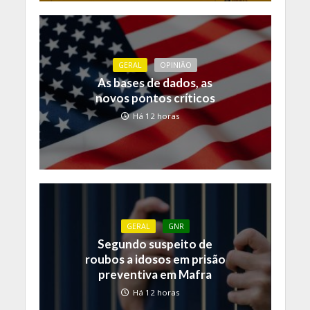
GERAL
OPINIÃO
As bases de dados, as
novos pontos críticos
Há 12 horas
GERAL
GNR
Segundo suspeito de
roubos a idosos em prisão
preventiva em Mafra
Há 12 horas