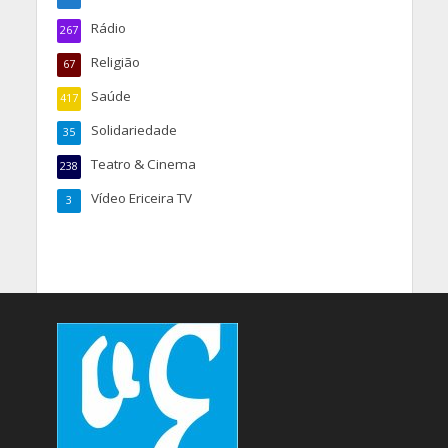
Rádio
267
Religião
67
Saúde
417
Solidariedade
35
Teatro & Cinema
238
Vídeo Ericeira TV
3