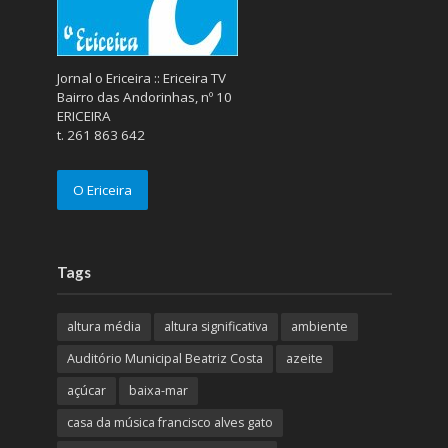
Jornal o Ericeira :: Ericeira TV
Bairro das Andorinhas, nº 10
ERICEIRA
t. 261 863 642
O Ericeira
Tags
altura média
altura significativa
ambiente
Auditório Municipal Beatriz Costa
azeite
açúcar
baixa-mar
casa da música francisco alves gato