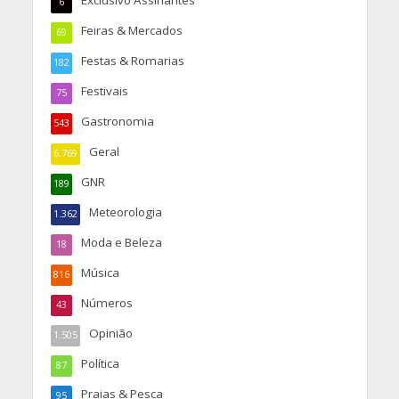
6
Feiras & Mercados
69
Festas & Romarias
182
Festivais
75
Gastronomia
543
Geral
6.769
GNR
189
Meteorologia
1.362
Moda e Beleza
18
Música
816
Números
43
Opinião
1.505
Política
87
Praias & Pesca
95