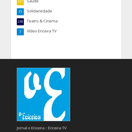
Saúde
417
Solidariedade
35
Teatro & Cinema
238
Vídeo Ericeira TV
3
Jornal o Ericeira :: Ericeira TV