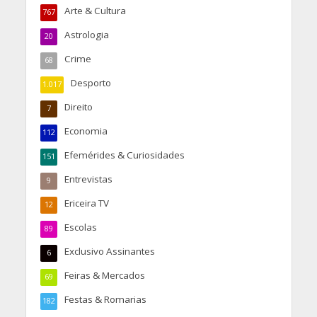
Arte & Cultura
767
Astrologia
20
Crime
68
Desporto
1.017
Direito
7
Economia
112
Efemérides & Curiosidades
151
Entrevistas
9
Ericeira TV
12
Escolas
89
Exclusivo Assinantes
6
Feiras & Mercados
69
Festas & Romarias
182