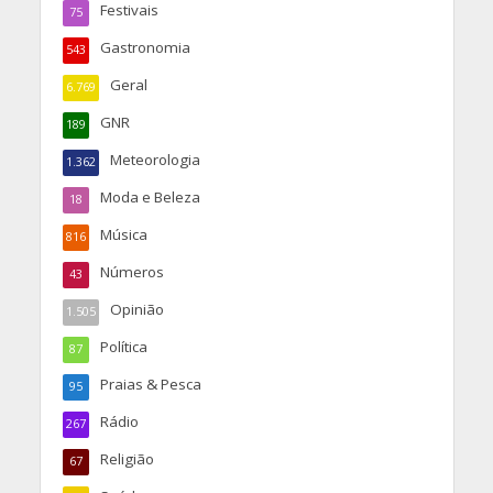
Festivais
75
Gastronomia
543
Geral
6.769
GNR
189
Meteorologia
1.362
Moda e Beleza
18
Música
816
Números
43
Opinião
1.505
Política
87
Praias & Pesca
95
Rádio
267
Religião
67