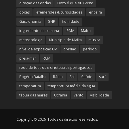
direção das ondas
Disto é que eu Gosto
doces
efemérides & curiosidades
ericeira
Gastronomia
GNR
humidade
ingrediente da semana
IPMA
Mafra
meteorologia
Município de Mafra
música
nível de exposição UV
opinião
período
preia-mar
RCM
rede de teatros e cineteatros portugueses
Rogério Batalha
Rádio
Sal
Saúde
surf
temperatura
temperatura média da água
tábua das marés
Ucrânia
vento
visibilidade
Copyright © 2026. Todos os direitos reservados.