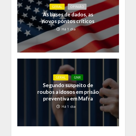
GERAL
OPINIÃO
As bases de dados, as
novos pontos críticos
Há 1 dia
GERAL
GNR
Segundo suspeito de
roubos a idosos em prisão
preventiva em Mafra
Há 1 dia