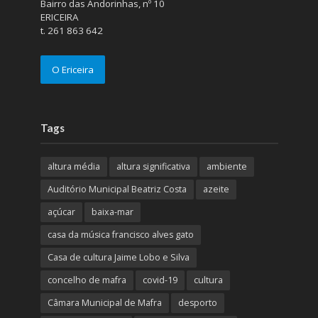
Bairro das Andorinhas, nº 10
ERICEIRA
t. 261 863 642
O Ericeira
Tags
altura média
altura significativa
ambiente
Auditório Municipal Beatriz Costa
azeite
açúcar
baixa-mar
casa da música francisco alves gato
Casa de cultura Jaime Lobo e Silva
concelho de mafra
covid-19
cultura
Câmara Municipal de Mafra
desporto