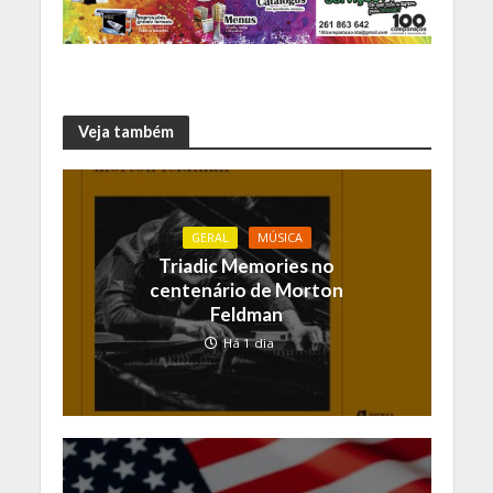
Veja também
GERAL
MÚSICA
Triadic Memories no
centenário de Morton
Feldman
Há 1 dia