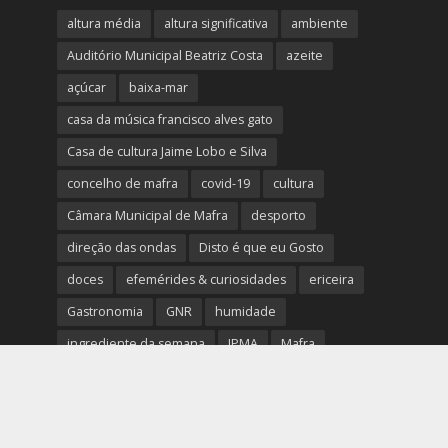
altura média
altura significativa
ambiente
Auditório Municipal Beatriz Costa
azeite
açúcar
baixa-mar
casa da música francisco alves gato
Casa de cultura Jaime Lobo e Silva
concelho de mafra
covid-19
cultura
Câmara Municipal de Mafra
desporto
direção das ondas
Disto é que eu Gosto
doces
efemérides & curiosidades
ericeira
Gastronomia
GNR
humidade
ingrediente da semana
IPMA
Mafra
meteorologia
Município de Mafra
música
nível de exposição UV
opinião
período
preia-mar
RCM