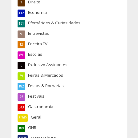
Direito
7
Economia
112
Efemérides & Curiosidades
151
Entrevistas
9
Ericeira TV
12
Escolas
89
Exclusivo Assinantes
6
Feiras & Mercados
69
Festas & Romarias
182
Festivais
75
Gastronomia
543
Geral
6.769
GNR
189
Meteorologia