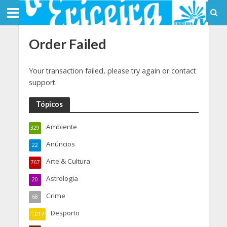
Order Failed
Your transaction failed, please try again or contact
support.
Tópicos
Ambiente
329
Anúncios
22
Arte & Cultura
767
Astrologia
20
Crime
68
Desporto
1.017