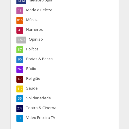
1.362
Moda e Beleza
18
Música
816
Números
43
Opinião
1.505
Política
87
Praias & Pesca
95
Rádio
267
Religião
67
Saúde
417
Solidariedade
35
Teatro & Cinema
238
Vídeo Ericeira TV
3