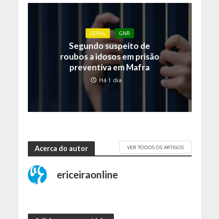
GERAL
GNR
Segundo suspeito de
roubos a idosos em prisão
preventiva em Mafra
Há 1 dia
VER TODOS OS ARTIGOS
Acerca do autor
ericeiraonline