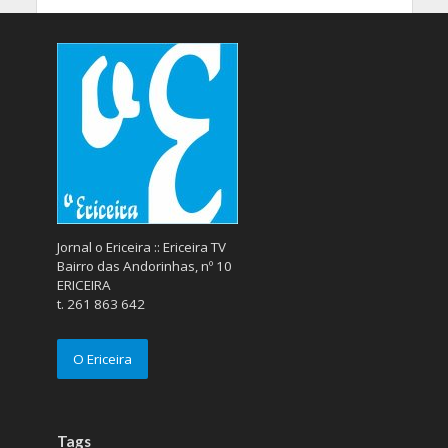
Jornal o Ericeira :: Ericeira TV
Bairro das Andorinhas, nº 10
ERICEIRA
t. 261 863 642
O Ericeira
Tags