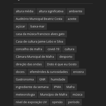
altura média
altura significativa
ambiente
Auditório Municipal Beatriz Costa
azeite
açúcar
baixa-mar
casa da música francisco alves gato
Casa de cultura Jaime Lobo e Silva
concelho de mafra
covid-19
cultura
Câmara Municipal de Mafra
desporto
direção das ondas
Disto é que eu Gosto
doces
efemérides & curiosidades
ericeira
Gastronomia
GNR
humidade
ingrediente da semana
IPMA
Mafra
meteorologia
Município de Mafra
música
nível de exposição UV
opinião
período