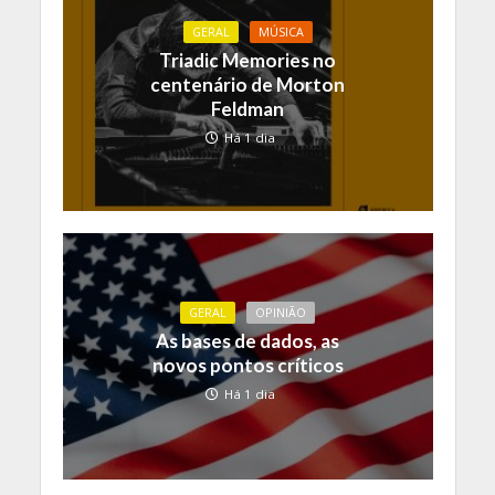
GERAL
MÚSICA
Triadic Memories no
centenário de Morton
Feldman
Há 1 dia
GERAL
OPINIÃO
As bases de dados, as
novos pontos críticos
Há 1 dia