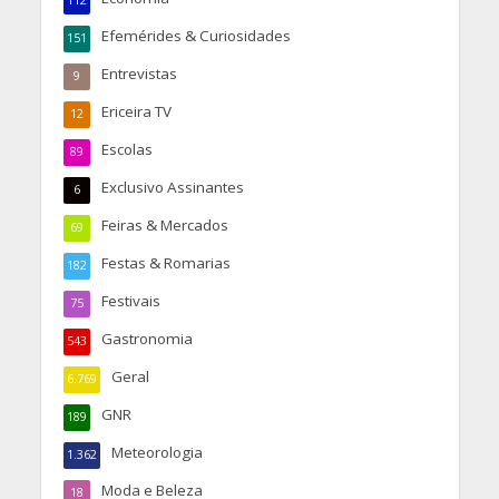
112
Efemérides & Curiosidades
151
Entrevistas
9
Ericeira TV
12
Escolas
89
Exclusivo Assinantes
6
Feiras & Mercados
69
Festas & Romarias
182
Festivais
75
Gastronomia
543
Geral
6.769
GNR
189
Meteorologia
1.362
Moda e Beleza
18