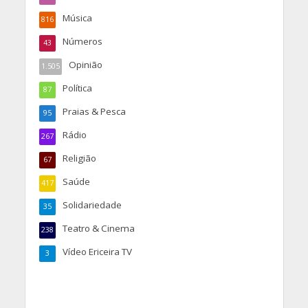
Música
816
Números
43
Opinião
1.505
Política
87
Praias & Pesca
95
Rádio
267
Religião
67
Saúde
417
Solidariedade
35
Teatro & Cinema
238
Vídeo Ericeira TV
3