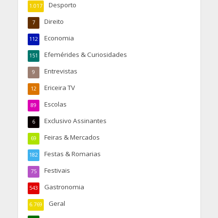
Desporto
1.017
Direito
7
Economia
112
Efemérides & Curiosidades
151
Entrevistas
9
Ericeira TV
12
Escolas
89
Exclusivo Assinantes
6
Feiras & Mercados
69
Festas & Romarias
182
Festivais
75
Gastronomia
543
Geral
6.769