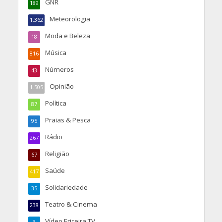
GNR
189
Meteorologia
1.362
Moda e Beleza
18
Música
816
Números
43
Opinião
1.505
Política
87
Praias & Pesca
95
Rádio
267
Religião
67
Saúde
417
Solidariedade
35
Teatro & Cinema
238
Vídeo Ericeira TV
3