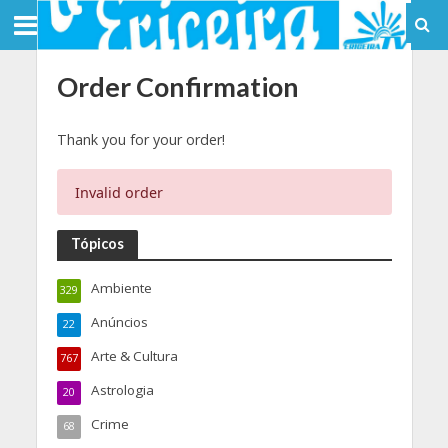
Order Confirmation
Thank you for your order!
Invalid order
Tópicos
Ambiente
329
Anúncios
22
Arte & Cultura
767
Astrologia
20
Crime
68