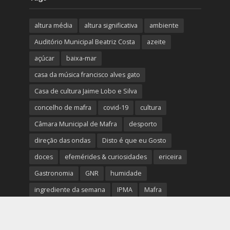
altura média
altura significativa
ambiente
Auditório Municipal Beatriz Costa
azeite
açúcar
baixa-mar
casa da música francisco alves gato
Casa de cultura Jaime Lobo e Silva
concelho de mafra
covid-19
cultura
Câmara Municipal de Mafra
desporto
direção das ondas
Disto é que eu Gosto
doces
efemérides & curiosidades
ericeira
Gastronomia
GNR
humidade
ingrediente da semana
IPMA
Mafra
meteorologia
Município de Mafra
música
nível de exposição UV
opinião
período