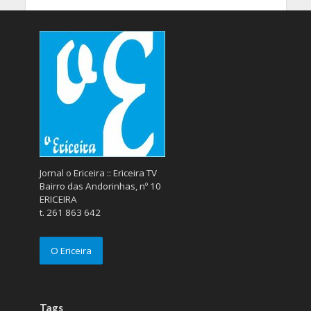
Jornal o Ericeira :: Ericeira TV
Bairro das Andorinhas, nº 10
ERICEIRA
t. 261 863 642
O Ericeira
Tags