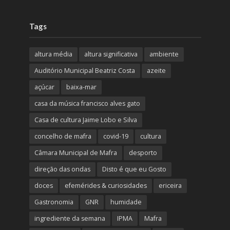
Tags
altura média
altura significativa
ambiente
Auditório Municipal Beatriz Costa
azeite
açúcar
baixa-mar
casa da música francisco alves gato
Casa de cultura Jaime Lobo e Silva
concelho de mafra
covid-19
cultura
Câmara Municipal de Mafra
desporto
direção das ondas
Disto é que eu Gosto
doces
efemérides & curiosidades
ericeira
Gastronomia
GNR
humidade
ingrediente da semana
IPMA
Mafra