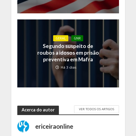
GERAL
GNR
Segundo suspeito de
roubos a idosos em prisão
preventiva em Mafra
Há 3 dias
VER TODOS OS ARTIGOS
Acerca do autor
ericeiraonline