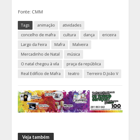
Fonte: CMM
Tags
animação
atividades
concelho de mafra
cultura
dança
ericeira
Largo da Feira
Mafra
Malveira
Mercadinho de Natal
música
O natal chegou à vila
praça da república
Real Edifício de Mafra
teatro
Terreiro D.João V
Veja também