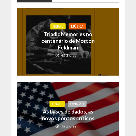
GERAL
MÚSICA
Triadic Memories no
centenário de Morton
Feldman
Há 3 dias
GERAL
OPINIÃO
As bases de dados, as
novos pontos críticos
Há 3 dias