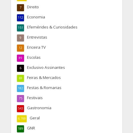
Direito
7
Economia
112
Efemérides & Curiosidades
151
Entrevistas
9
Ericeira TV
12
Escolas
89
Exclusivo Assinantes
6
Feiras & Mercados
69
Festas & Romarias
182
Festivais
75
Gastronomia
543
Geral
6.769
GNR
189