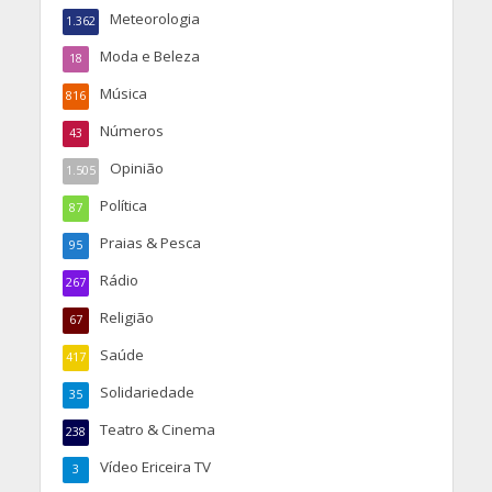
Meteorologia
1.362
Moda e Beleza
18
Música
816
Números
43
Opinião
1.505
Política
87
Praias & Pesca
95
Rádio
267
Religião
67
Saúde
417
Solidariedade
35
Teatro & Cinema
238
Vídeo Ericeira TV
3