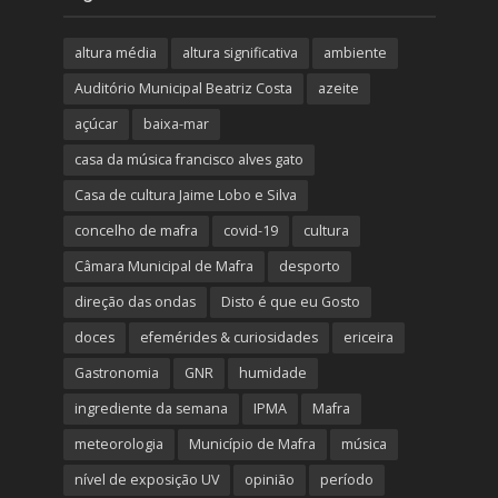
altura média
altura significativa
ambiente
Auditório Municipal Beatriz Costa
azeite
açúcar
baixa-mar
casa da música francisco alves gato
Casa de cultura Jaime Lobo e Silva
concelho de mafra
covid-19
cultura
Câmara Municipal de Mafra
desporto
direção das ondas
Disto é que eu Gosto
doces
efemérides & curiosidades
ericeira
Gastronomia
GNR
humidade
ingrediente da semana
IPMA
Mafra
meteorologia
Município de Mafra
música
nível de exposição UV
opinião
período