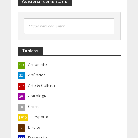
Adicionar comentário
Clique para comentar
Tópicos
Ambiente
329
Anúncios
22
Arte & Cultura
767
Astrologia
20
Crime
68
Desporto
1.015
Direito
7
Economia