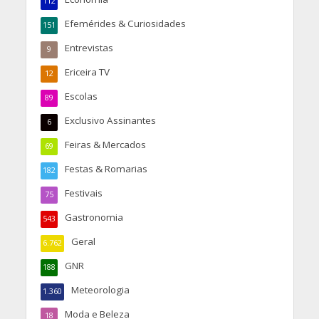
112
Efemérides & Curiosidades
151
Entrevistas
9
Ericeira TV
12
Escolas
89
Exclusivo Assinantes
6
Feiras & Mercados
69
Festas & Romarias
182
Festivais
75
Gastronomia
543
Geral
6.762
GNR
188
Meteorologia
1.360
Moda e Beleza
18