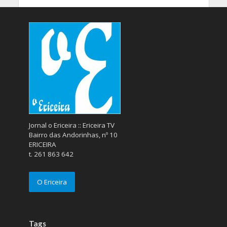
Jornal o Ericeira :: Ericeira TV
Bairro das Andorinhas, nº 10
ERICEIRA
t. 261 863 642
O Ericeira
Tags