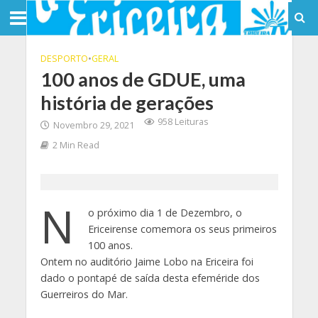
DESPORTO
•
GERAL
100 anos de GDUE, uma
história de gerações
958 Leituras
Novembro 29, 2021
2 Min Read
N
o próximo dia 1 de Dezembro, o
Ericeirense comemora os seus primeiros
100 anos.
Ontem no auditório Jaime Lobo na Ericeira foi
dado o pontapé de saída desta efeméride dos
Guerreiros do Mar.