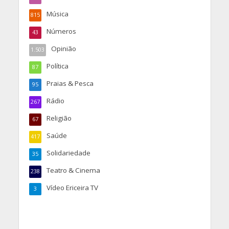
Música
815
Números
43
Opinião
1.503
Política
87
Praias & Pesca
95
Rádio
267
Religião
67
Saúde
417
Solidariedade
35
Teatro & Cinema
238
Vídeo Ericeira TV
3