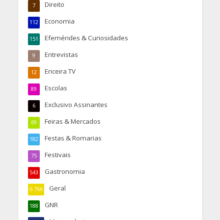
Direito
7
Economia
112
Efemérides & Curiosidades
151
Entrevistas
9
Ericeira TV
12
Escolas
89
Exclusivo Assinantes
6
Feiras & Mercados
69
Festas & Romarias
182
Festivais
75
Gastronomia
543
Geral
6.766
GNR
188