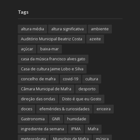
Tags
altura média
altura significativa
ambiente
Auditório Municipal Beatriz Costa
azeite
açúcar
baixa-mar
casa da música francisco alves gato
Casa de cultura Jaime Lobo e Silva
concelho de mafra
covid-19
cultura
Câmara Municipal de Mafra
desporto
direção das ondas
Disto é que eu Gosto
doces
efemérides & curiosidades
ericeira
Gastronomia
GNR
humidade
ingrediente da semana
IPMA
Mafra
meteorologia
Município de Mafra
música