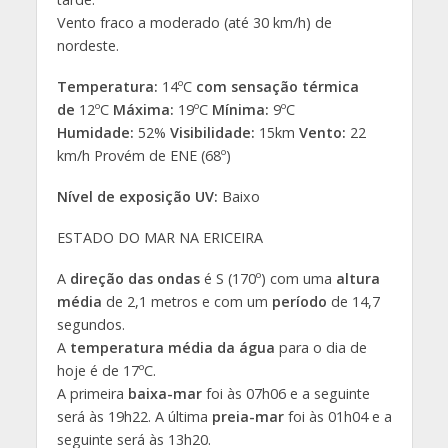
Vento fraco a moderado (até 30 km/h) de
nordeste.
Temperatura:
14ºC
com sensação térmica
de
12ºC
Máxima:
19ºC
Mínima:
9ºC
Humidade:
52%
Visibilidade:
15km
Vento:
22
km/h Provém de ENE (68º)
Nível de exposição UV:
Baixo
ESTADO DO MAR NA ERICEIRA
A
direção das ondas
é S (170º) com uma
altura
média
de 2,1 metros e com um
período
de 14,7
segundos.
A
temperatura média da água
para o dia de
hoje é de 17ºC.
A primeira
baixa-mar
foi às 07h06 e a seguinte
será às 19h22. A última
preia-mar
foi às 01h04 e a
seguinte será às 13h20.