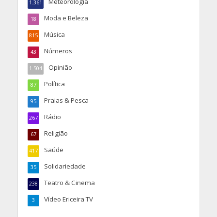
Meteorologia
1.361
Moda e Beleza
18
Música
815
Números
43
Opinião
1.504
Política
87
Praias & Pesca
95
Rádio
267
Religião
67
Saúde
417
Solidariedade
35
Teatro & Cinema
238
Vídeo Ericeira TV
3