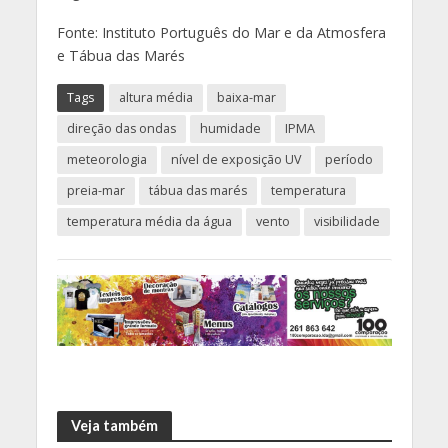
Fonte: Instituto Português do Mar e da Atmosfera
e Tábua das Marés
Tags
altura média
baixa-mar
direção das ondas
humidade
IPMA
meteorologia
nível de exposição UV
período
preia-mar
tábua das marés
temperatura
temperatura média da água
vento
visibilidade
Veja também