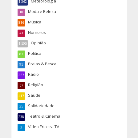
Meteorologia
1.362
Moda e Beleza
18
Música
816
Números
43
Opinião
1.505
Política
87
Praias & Pesca
95
Rádio
267
Religião
67
Saúde
417
Solidariedade
35
Teatro & Cinema
238
Vídeo Ericeira TV
3