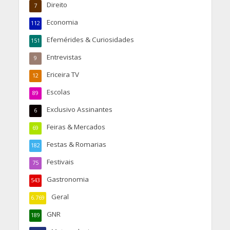
Direito
7
Economia
112
Efemérides & Curiosidades
151
Entrevistas
9
Ericeira TV
12
Escolas
89
Exclusivo Assinantes
6
Feiras & Mercados
69
Festas & Romarias
182
Festivais
75
Gastronomia
543
Geral
6.769
GNR
189