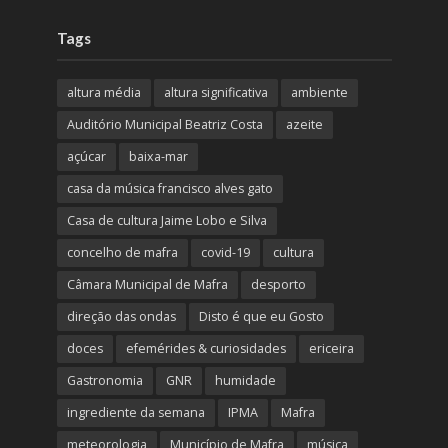
Tags
altura média
altura significativa
ambiente
Auditório Municipal Beatriz Costa
azeite
açúcar
baixa-mar
casa da música francisco alves gato
Casa de cultura Jaime Lobo e Silva
concelho de mafra
covid-19
cultura
Câmara Municipal de Mafra
desporto
direção das ondas
Disto é que eu Gosto
doces
efemérides & curiosidades
ericeira
Gastronomia
GNR
humidade
ingrediente da semana
IPMA
Mafra
meteorologia
Município de Mafra
música