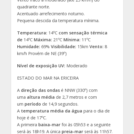
quadrante norte.
Acentuado arrefecimento noturno.
Pequena descida da temperatura mínima.
Temperatura:
14ºC
com sensação térmica
de
14ºC
Máxima:
21ºC
Mínima:
11ºC
Humidade:
69%
Visibilidade:
15km
Vento:
8
km/h Provém de NE (39º)
Nível de exposição UV:
Moderado
ESTADO DO MAR NA ERICEIRA
A
direção das ondas
é NNW (330º) com
uma
altura média
de 2,7 metros e com
um
período
de 14,9 segundos.
A
temperatura média da água
para o dia de
hoje é de 17ºC.
A primeira
baixa-mar
foi às 05h53 e a seguinte
será às 18h19. A única
preia-mar
será às 11h57.