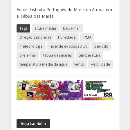
Fonte: Instituto Português do Mar e da Atmosfera
e Tábua das Marés
Tags
altura média
baixa-mar
direção das ondas
humidade
IPMA
meteorologia
nível de exposição UV
período
preia-mar
tábua das marés
temperatura
temperatura média da água
vento
visibilidade
Veja também