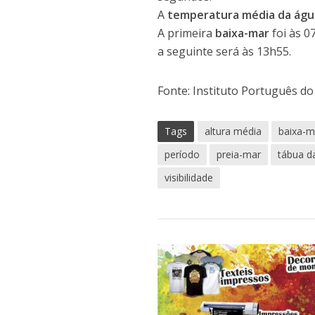
A
temperatura média da águ
A primeira
baixa-mar
foi às 0
a seguinte será às 13h55.
Fonte: Instituto Português d
Tags
altura média
baixa-m
período
preia-mar
tábua d
visibilidade