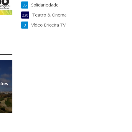
Solidariedade
35
Teatro & Cinema
238
Vídeo Ericeira TV
3
sões