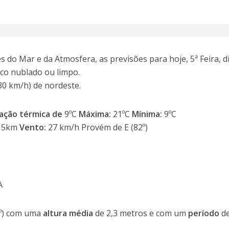
 do Mar e da Atmosfera, as previsões para hoje, 5ª Feira, d
co nublado ou limpo.
30 km/h) de nordeste.
ação térmica de
9ºC
Máxima:
21ºC
Mínima:
9ºC
15km
Vento:
27 km/h Provém de E (82º)
A
º) com uma
altura média
de 2,3 metros e com um
período
de