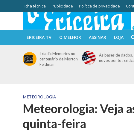
Ficha técnica
Publicidade
Política de privacidade
Cont
ERICEIRA TV
O MELHOR
ASSINAR
LOJA
Triadic Memories no
As bases de dados, 
centenário de Morton
novos pontos crític
Feldman
METEOROLOGIA
Meteorologia: Veja a
quinta-feira