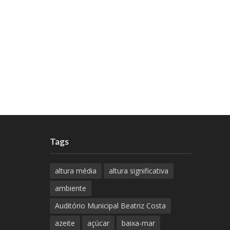
Tags
altura média
altura significativa
ambiente
Auditório Municipal Beatriz Costa
azeite
açúcar
baixa-mar