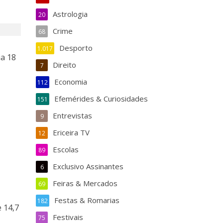
Astrologia
20
Crime
68
Desporto
1.017
ia 18
Direito
7
Economia
112
Efemérides & Curiosidades
151
Entrevistas
9
Ericeira TV
12
Escolas
89
Exclusivo Assinantes
6
Feiras & Mercados
69
Festas & Romarias
182
 14,7
Festivais
75