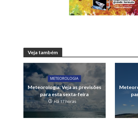
Veja também
METEOROLOGIA
Meteorologia: Veja as previsões
Meteoro
para esta sexta-feira
par
Há 17 horas