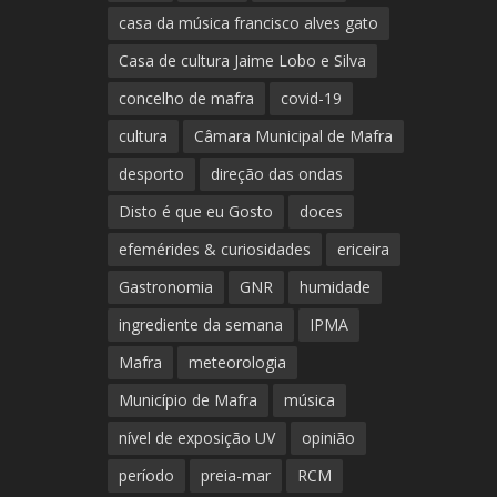
casa da música francisco alves gato
Casa de cultura Jaime Lobo e Silva
concelho de mafra
covid-19
cultura
Câmara Municipal de Mafra
desporto
direção das ondas
Disto é que eu Gosto
doces
efemérides & curiosidades
ericeira
Gastronomia
GNR
humidade
ingrediente da semana
IPMA
Mafra
meteorologia
Município de Mafra
música
nível de exposição UV
opinião
período
preia-mar
RCM