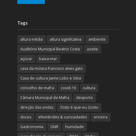
Tags
altura média
altura significativa
ambiente
Auditório Municipal Beatriz Costa
azeite
açúcar
baixa-mar
casa da música francisco alves gato
Casa de cultura Jaime Lobo e Silva
concelho de mafra
covid-19
cultura
Câmara Municipal de Mafra
desporto
direção das ondas
Disto é que eu Gosto
doces
efemérides & curiosidades
ericeira
Gastronomia
GNR
humidade