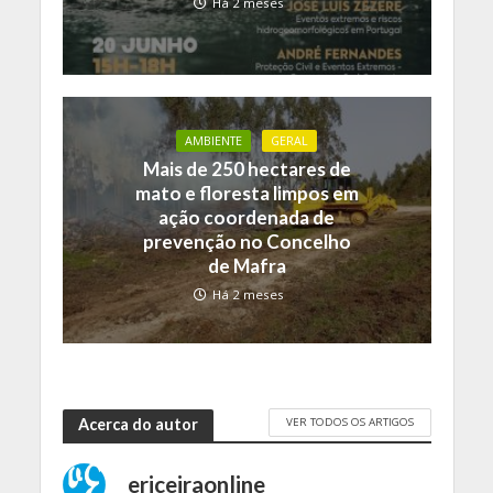
Há 2 meses
AMBIENTE
GERAL
Mais de 250 hectares de
mato e floresta limpos em
ação coordenada de
prevenção no Concelho
de Mafra
Há 2 meses
VER TODOS OS ARTIGOS
Acerca do autor
ericeiraonline