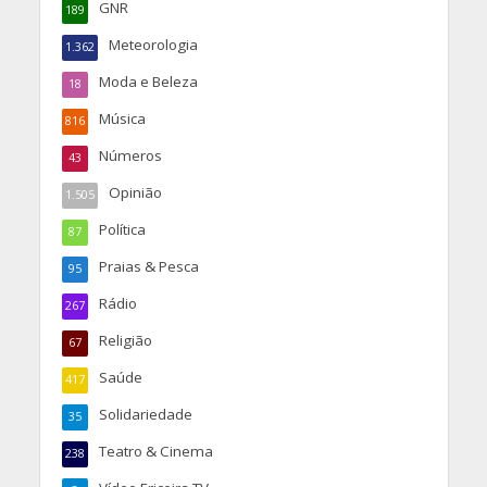
GNR
189
Meteorologia
1.362
Moda e Beleza
18
Música
816
Números
43
Opinião
1.505
Política
87
Praias & Pesca
95
Rádio
267
Religião
67
Saúde
417
Solidariedade
35
Teatro & Cinema
238