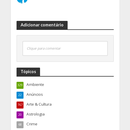
Adicionar comentário
Clique para comentar
Tópicos
Ambiente
329
Anúncios
22
Arte & Cultura
767
Astrologia
20
Crime
68