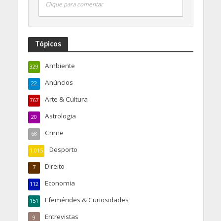
Clique para comentar
Tópicos
Ambiente
329
Anúncios
22
Arte & Cultura
767
Astrologia
20
Crime
68
Desporto
1.015
Direito
7
Economia
112
Efemérides & Curiosidades
151
Entrevistas
9