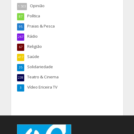
Opinião
1.503
Política
87
Praias & Pesca
95
Rádio
267
Religião
67
Saúde
417
Solidariedade
35
Teatro & Cinema
238
Vídeo Ericeira TV
3