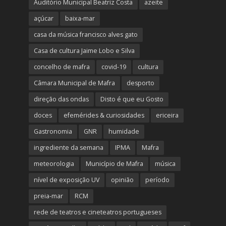
Auditório Municipal Beatriz Costa
azeite
açúcar
baixa-mar
casa da música francisco alves gato
Casa de cultura Jaime Lobo e Silva
concelho de mafra
covid-19
cultura
Câmara Municipal de Mafra
desporto
direção das ondas
Disto é que eu Gosto
doces
efemérides & curiosidades
ericeira
Gastronomia
GNR
humidade
ingrediente da semana
IPMA
Mafra
meteorologia
Município de Mafra
música
nível de exposição UV
opinião
período
preia-mar
RCM
rede de teatros e cineteatros portugueses