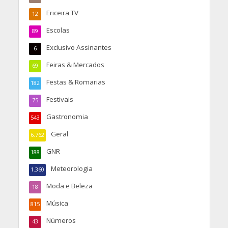
Ericeira TV
12
Escolas
89
Exclusivo Assinantes
6
Feiras & Mercados
69
Festas & Romarias
182
Festivais
75
Gastronomia
543
Geral
6.762
GNR
188
Meteorologia
1.360
Moda e Beleza
18
Música
815
Números
43