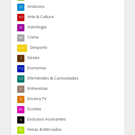
Anúncios
22
Arte & Cultura
767
Astrologia
20
Crime
68
Desporto
1.017
Direito
7
Economia
112
Efemérides & Curiosidades
151
Entrevistas
9
Ericeira TV
12
Escolas
89
Exclusivo Assinantes
6
Feiras & Mercados
69