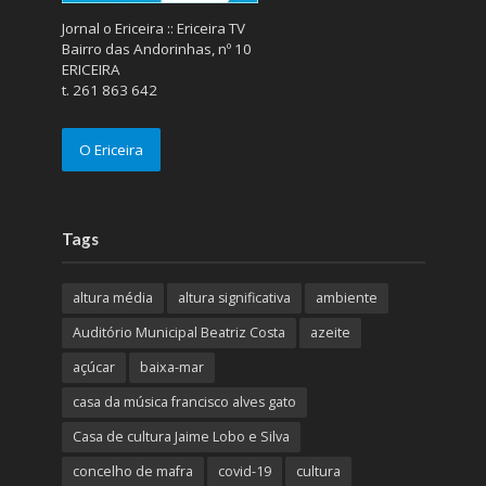
Jornal o Ericeira :: Ericeira TV
Bairro das Andorinhas, nº 10
ERICEIRA
t. 261 863 642
O Ericeira
Tags
altura média
altura significativa
ambiente
Auditório Municipal Beatriz Costa
azeite
açúcar
baixa-mar
casa da música francisco alves gato
Casa de cultura Jaime Lobo e Silva
concelho de mafra
covid-19
cultura