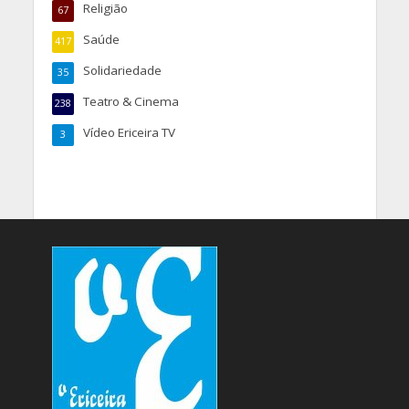
Religião
67
Saúde
417
Solidariedade
35
Teatro & Cinema
238
Vídeo Ericeira TV
3