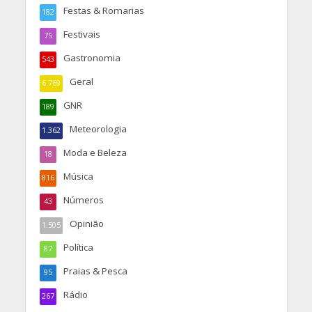
Festas & Romarias
182
Festivais
75
Gastronomia
543
Geral
6.769
GNR
189
Meteorologia
1.362
Moda e Beleza
18
Música
816
Números
43
Opinião
1.505
Política
87
Praias & Pesca
95
Rádio
267