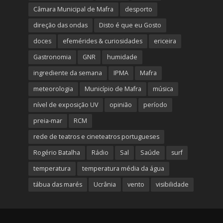
Câmara Municipal de Mafra
desporto
direção das ondas
Disto é que eu Gosto
doces
efemérides & curiosidades
ericeira
Gastronomia
GNR
humidade
ingrediente da semana
IPMA
Mafra
meteorologia
Município de Mafra
música
nível de exposição UV
opinião
período
preia-mar
RCM
rede de teatros e cineteatros portugueses
Rogério Batalha
Rádio
Sal
Saúde
surf
temperatura
temperatura média da água
tábua das marés
Ucrânia
vento
visibilidade