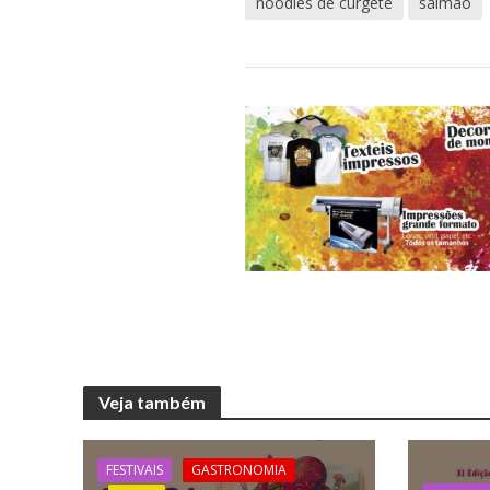
noodles de curgete
salmão
Veja também
FESTIVAIS
GASTRONOMIA