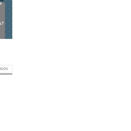
e
s?
TIGOS