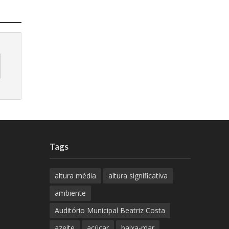
Tags
altura média
altura significativa
ambiente
Auditório Municipal Beatriz Costa
azeite
açúcar
baixa-mar