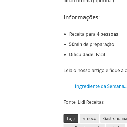
limão ou lima (opcional).
Informações:
Receita para
4 pessoas
50min
de preparação
Dificuldade:
Fácil
Leia o nosso artigo e fique a
Ingrediente da Seman
Fonte: Lidl Receitas
Tags
almoço
Gastronomi