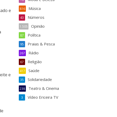
Música
816
lado e
Números
43
Opinião
1.505
a
Política
87
Praias & Pesca
95
Rádio
267
Religião
67
Saúde
417
eite e
Solidariedade
35
Teatro & Cinema
238
Vídeo Ericeira TV
3
de