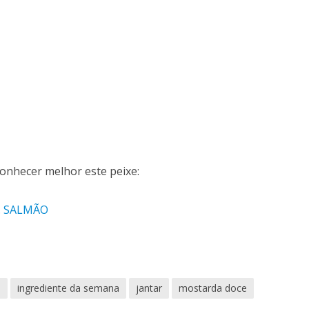
 conhecer melhor este peixe:
a… SALMÃO
a
ingrediente da semana
jantar
mostarda doce