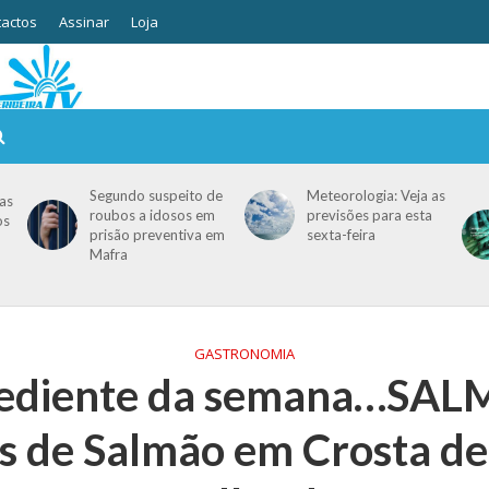
actos
Assinar
Loja
Segundo suspeito de
Meteorologia: Veja as
as
roubos a idosos em
previsões para esta
os
prisão preventiva em
sexta-feira
Mafra
GASTRONOMIA
rediente da semana…SAL
 de Salmão em Crosta d