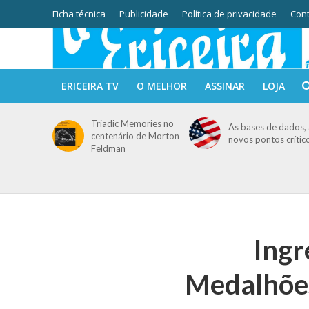
Ficha técnica
Publicidade
Política de privacidade
Cont
ERICEIRA TV
O MELHOR
ASSINAR
LOJA
Triadic Memories no
As bases de dados, 
centenário de Morton
novos pontos crític
Feldman
Ing
Medalhões