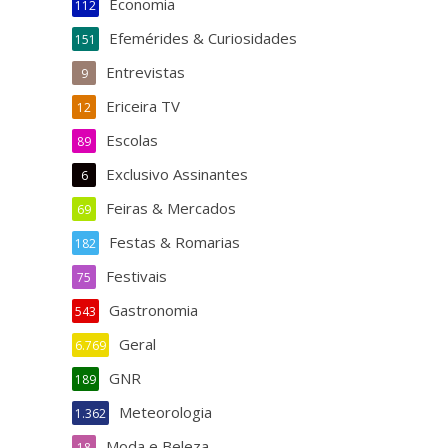
Economia
112
Efemérides & Curiosidades
151
Entrevistas
9
Ericeira TV
12
Escolas
89
Exclusivo Assinantes
6
Feiras & Mercados
69
Festas & Romarias
182
Festivais
75
Gastronomia
543
Geral
6.769
GNR
189
Meteorologia
1.362
Moda e Beleza
18