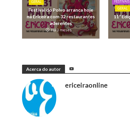
FESTIVAIS
GERAL
GERAL
Festival do Polvo arranca hoje
na Ericeira com 32 restaurantes
11ª Edi
aderentes
Há 3 meses
Acerca do autor
ericeiraonline