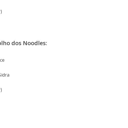
)
olho dos Noodles:
ce
Sidra
)