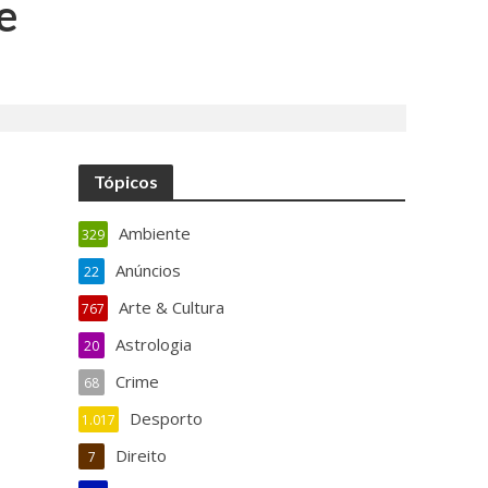
e
Tópicos
Ambiente
329
Anúncios
22
Arte & Cultura
767
Astrologia
20
Crime
68
Desporto
1.017
Direito
7