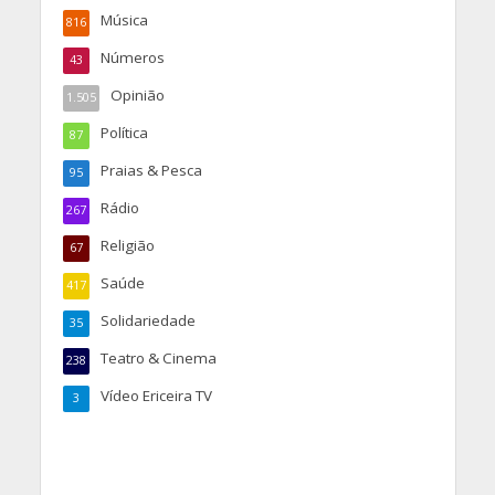
Música
816
Números
43
Opinião
1.505
Política
87
Praias & Pesca
95
Rádio
267
Religião
67
Saúde
417
Solidariedade
35
Teatro & Cinema
238
Vídeo Ericeira TV
3