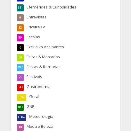
Efemérides & Curiosidades
151
Entrevistas
9
Ericeira TV
12
Escolas
89
Exclusivo Assinantes
6
Feiras & Mercados
69
Festas & Romarias
182
Festivais
75
Gastronomia
543
Geral
6.769
GNR
189
Meteorologia
1.362
Moda e Beleza
18