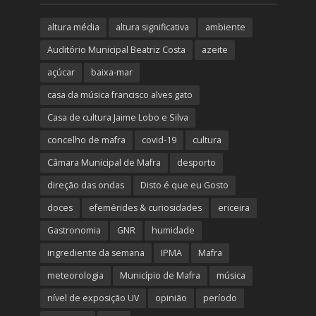
altura média
altura significativa
ambiente
Auditório Municipal Beatriz Costa
azeite
açúcar
baixa-mar
casa da música francisco alves gato
Casa de cultura Jaime Lobo e Silva
concelho de mafra
covid-19
cultura
Câmara Municipal de Mafra
desporto
direção das ondas
Disto é que eu Gosto
doces
efemérides & curiosidades
ericeira
Gastronomia
GNR
humidade
ingrediente da semana
IPMA
Mafra
meteorologia
Município de Mafra
música
nível de exposição UV
opinião
período