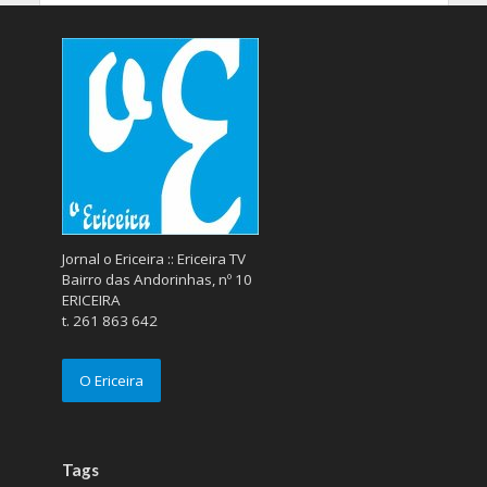
Jornal o Ericeira :: Ericeira TV
Bairro das Andorinhas, nº 10
ERICEIRA
t. 261 863 642
O Ericeira
Tags