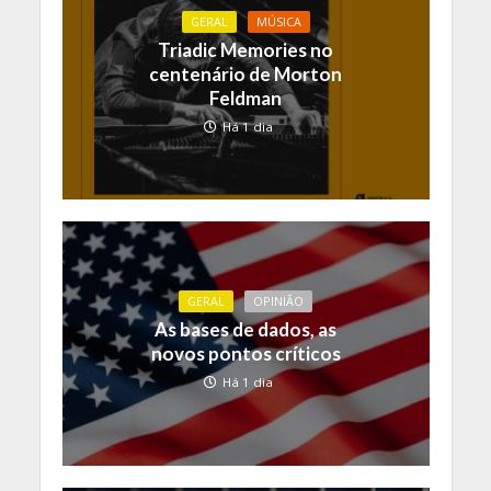
GERAL
MÚSICA
Triadic Memories no
centenário de Morton
Feldman
Há 1 dia
GERAL
OPINIÃO
As bases de dados, as
novos pontos críticos
Há 1 dia