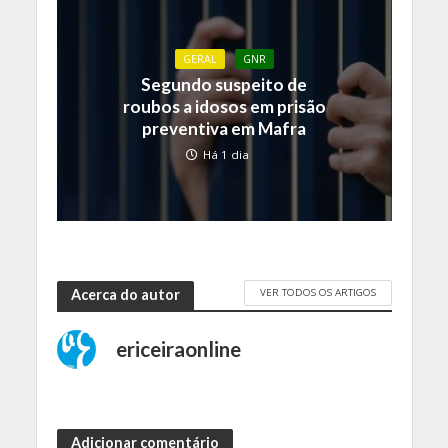
GERAL
GNR
Segundo suspeito de
roubos a idosos em prisão
preventiva em Mafra
Há 1 dia
VER TODOS OS ARTIGOS
Acerca do autor
ericeiraonline
Adicionar comentário