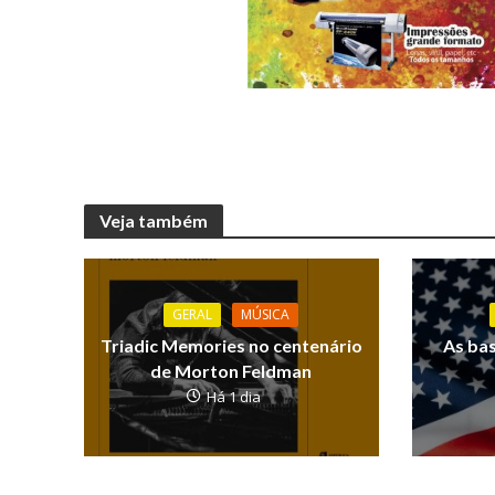
Veja também
GERAL
MÚSICA
Triadic Memories no centenário
As ba
de Morton Feldman
Há 1 dia