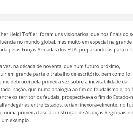
lher Heidi Toffler, foram uns visionários, que nos finais do 
fluência no mundo global, mas muito em especial na grande
ada pelas Forças Armadas dos EUA, preparando-as para o f
ira vez, na década de noventa, que num futuro próximo,
tuir em grande parte o trabalho de escritório, bem como foi
ue me debrucei pela primeira vez sobre a inevitabilidade da
Estado-nação, que numa analogia ao fim do feudalismo e, ao 
ntre os territórios feudais, prospectivava o fim do Estado-
alfandegárias entre Estados, teriam inexoravelmente, no fu
o numa primeira fase a construção de Alianças Regionais en
r um exemplo.