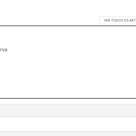
VER TODOS OS AR
a
erva