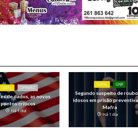
GERAL
GNR
GERAL
OPINIÃO
Segundo suspeito de roubo
ses de dados, as novos
idosos em prisão preventiv
pontos críticos
Mafra
Há 1 dia
Há 1 dia