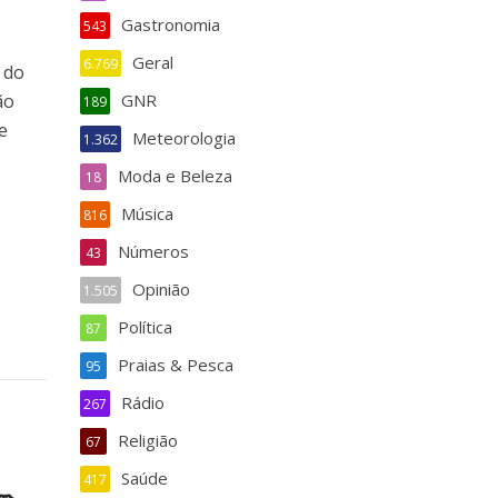
Gastronomia
543
Geral
6.769
 do
ão
GNR
189
e
Meteorologia
1.362
Moda e Beleza
18
Música
816
Números
43
Opinião
1.505
Política
87
Praias & Pesca
95
Rádio
267
Religião
67
Saúde
417