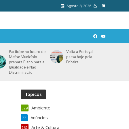
Agosto 8, 2026
Participe no futuro de
Volta a Portugal
Mafra: Município
passa hoje pela
prepara Plano para a
Ericeira
Igualdade e Não
Discriminação
Tópicos
Ambiente
329
Anúncios
22
Arte & Cultura
767