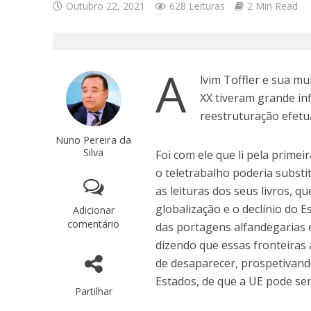
Outubro 22, 2021
628 Leituras
2 Min Read
A
lvim Toffler e sua mu
XX tiveram grande in
reestruturação efetu
Nuno Pereira da
Silva
Foi com ele que li pela prime
o teletrabalho poderia substi
as leituras dos seus livros, q
globalização e o declínio do 
Adicionar
comentário
das portagens alfandegarias e
dizendo que essas fronteiras 
de desaparecer, prospetivand
Estados, de que a UE pode se
Partilhar