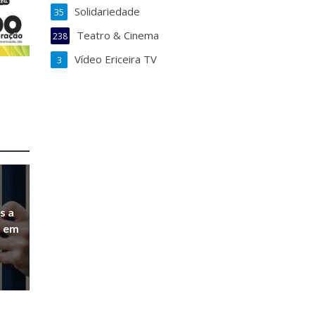
Solidariedade
35
Teatro & Cinema
238
Vídeo Ericeira TV
3
s a
a em