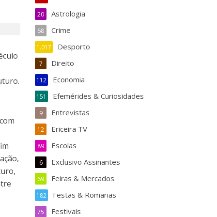
Astrologia
20
Crime
68
Desporto
1.017
século
Direito
7
Economia
uturo.
112
Efemérides & Curiosidades
151
Entrevistas
9
 com
Ericeira TV
12
fim
Escolas
89
nação,
Exclusivo Assinantes
6
turo,
Feiras & Mercados
69
tre
Festas & Romarias
182
Festivais
75