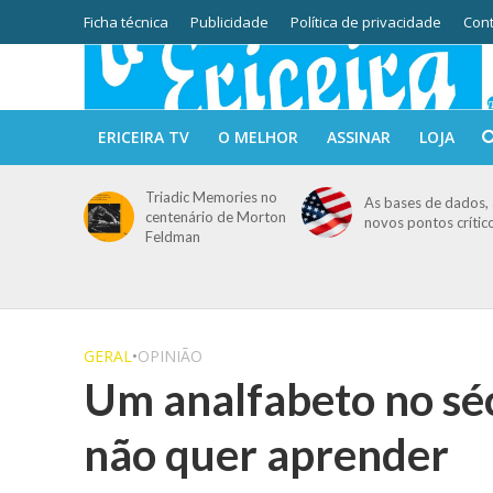
Ficha técnica
Publicidade
Política de privacidade
Cont
ERICEIRA TV
O MELHOR
ASSINAR
LOJA
Triadic Memories no
As bases de dados, 
centenário de Morton
novos pontos crític
Feldman
GERAL
•
OPINIÃO
Um analfabeto no sé
não quer aprender