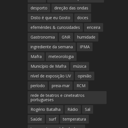
desporto
direção das ondas
Disto é que eu Gosto
doces
efemérides & curiosidades
ericeira
Gastronomia
GNR
humidade
ingrediente da semana
IPMA
Mafra
meteorologia
Município de Mafra
música
nível de exposição UV
opinião
período
preia-mar
RCM
rede de teatros e cineteatros
portugueses
Rogério Batalha
Rádio
Sal
Saúde
surf
temperatura