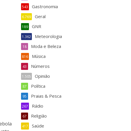
Gastronomia
543
Geral
6.769
GNR
189
Meteorologia
1.362
Moda e Beleza
18
Música
816
Números
43
Opinião
1.505
Política
87
Praias & Pesca
95
Rádio
267
Religião
67
cebola
Saúde
417