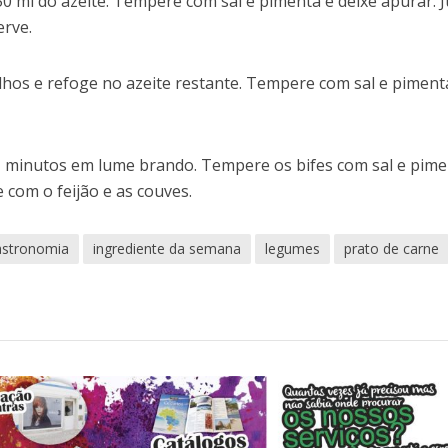
50 ml do azeite. Tempere com sal e pimenta e deixe apurar. 
erve.
alhos e refoge no azeite restante. Tempere com sal e piment
z minutos em lume brando. Tempere os bifes com sal e pime
 com o feijão e as couves.
stronomia
ingrediente da semana
legumes
prato de carne