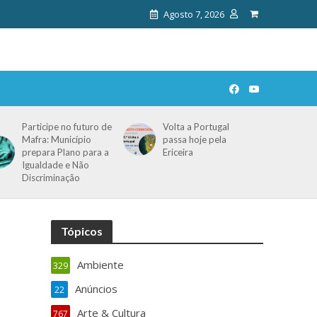
Agosto 7, 2026
Participe no futuro de
Volta a Portugal
Mafra: Município
passa hoje pela
prepara Plano para a
Ericeira
Igualdade e Não
Discriminação
Tópicos
Ambiente
329
Anúncios
22
Arte & Cultura
767