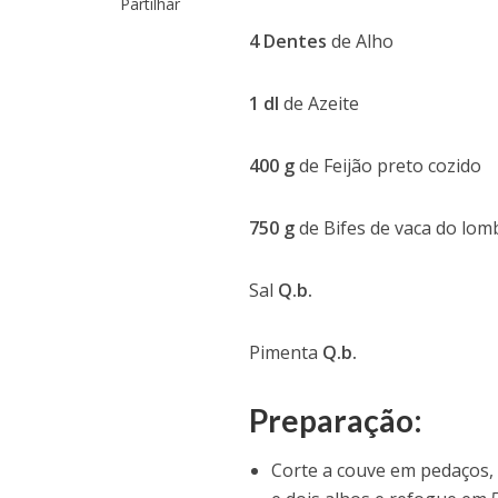
Partilhar
4 Dentes
de Alho
1 dl
de Azeite
400 g
de Feijão preto cozido
750 g
de Bifes de vaca do lom
Sal
Q.b.
Pimenta
Q.b.
Preparação:
Corte a couve em pedaços, 