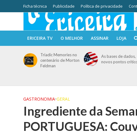
Ficha técnica
Publicidade
Política de privacidade
Cont
ERICEIRA TV
O MELHOR
ASSINAR
LOJA
Triadic Memories no
As bases de dados, 
centenário de Morton
novos pontos crític
Feldman
GASTRONOMIA
•
GERAL
Ingrediente da Se
PORTUGUESA: Couve 