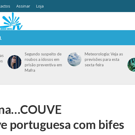
actos
Assinar
Loja
Segundo suspeito de
Meteorologia: Veja as
as
roubos a idosos em
previsões para esta
os
prisão preventiva em
sexta-feira
Mafra
mana…COUVE
portuguesa com bifes