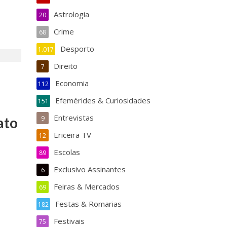
Astrologia
20
Crime
68
Desporto
1.017
Direito
7
Economia
112
Efemérides & Curiosidades
151
Entrevistas
ato
9
Ericeira TV
12
Escolas
89
Exclusivo Assinantes
6
Feiras & Mercados
69
Festas & Romarias
182
Festivais
75