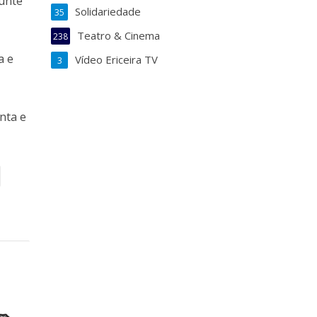
Junte
Solidariedade
35
Teatro & Cinema
238
a e
Vídeo Ericeira TV
3
nta e