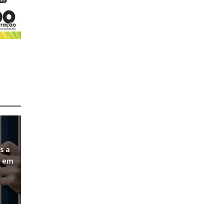
s a
a em