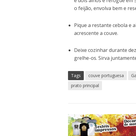
e dois alhos e refogue em 
o feijão, envolva bem e res
Pique a restante cebola e 
acrescente a couve.
Deixe cozinhar durante de
grelhe-os. Sirva juntamente
Tags
couve portuguesa
Ga
prato principal