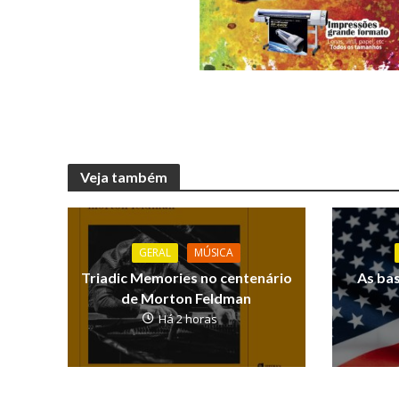
Veja também
GERAL
MÚSICA
Triadic Memories no centenário
As ba
de Morton Feldman
Há 2 horas