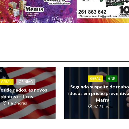
GERAL
GNR
GERAL
OPINIÃO
Segundo suspeito de roubo
ses de dados, as novos
idosos em prisão preventiv
pontos críticos
Mafra
Há 2 horas
Há 2 horas