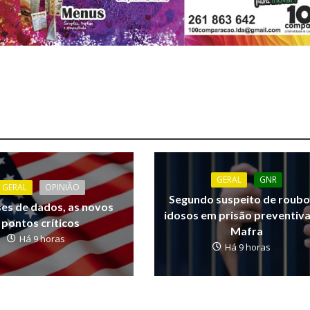
GERAL
GNR
GERAL
OPINIÃO
Segundo suspeito de roubo
ses de dados, as novos
idosos em prisão preventiv
pontos críticos
Mafra
Há 9 horas
Há 9 horas