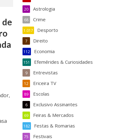
Astrologia
20
Crime
 de
68
Desporto
ro
1.017
Direito
7
ada
Economia
112
Efemérides & Curiosidades
151
Entrevistas
9
Ericeira TV
12
Escolas
89
ador,
Exclusivo Assinantes
6
Feiras & Mercados
69
asa
Festas & Romarias
182
Festivais
75