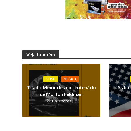
Veja também
GERAL
MÚSICA
Triadic Memories no centenário
As ba
de Morton Feldman
Há 9 horas