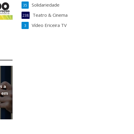
Solidariedade
35
Teatro & Cinema
238
Vídeo Ericeira TV
3
s a
a em