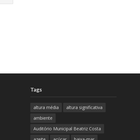
Tags
altura média
altura significativa
ambiente
Auditório Municipal Beatriz Costa
azeite
açúcar
baixa-mar