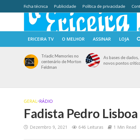
Ficha técnica
Publicidade
Política de privacidade
Cont
ERICEIRA TV
O MELHOR
ASSINAR
LOJA
Triadic Memories no
As bases de dados, 
centenário de Morton
novos pontos crític
Feldman
GERAL
•
RÁDIO
Fadista Pedro Lisbo
Dezembro 9, 2021
646 Leituras
1 Min Read