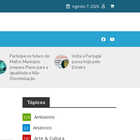
Agosto 7, 2026
Participe no futuro de
Volta a Portugal
Mafra: Município
passa hoje pela
prepara Plano para a
Ericeira
Igualdade e Não
Discriminação
Tópicos
Ambiente
329
Anúncios
22
Arte & Cultura
767