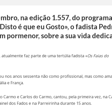
embro, na edição 1.557, do programa
Disto é que eu Gosto», o fadista Ped
 em pormenor, sobre a sua vida dedic
 atualmente faz parte de uma tertúlia fadista «
Os Faias do
eçou nos anos sessenta não como profissional, mas como am
lia e França.
 do Carmo e Carlos do Carmo, cantou, pela primeira vez, na C
ainel dos Fados e na Parreirinha durante 15 anos.