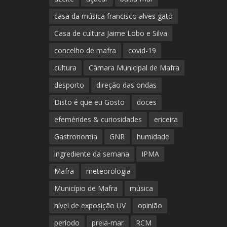
casa da música francisco alves gato
Casa de cultura Jaime Lobo e Silva
concelho de mafra
covid-19
cultura
Câmara Municipal de Mafra
desporto
direção das ondas
Disto é que eu Gosto
doces
efemérides & curiosidades
ericeira
Gastronomia
GNR
humidade
ingrediente da semana
IPMA
Mafra
meteorologia
Município de Mafra
música
nível de exposição UV
opinião
período
preia-mar
RCM