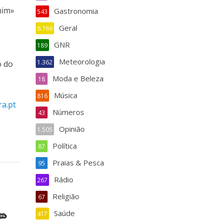
mim»
Gastronomia
543
Geral
6.769
GNR
189
Meteorologia
1.362
o do
Moda e Beleza
18
Música
816
ra.pt
Números
43
Opinião
1.505
Política
87
Praias & Pesca
95
Rádio
267
Religião
67
Saúde
417