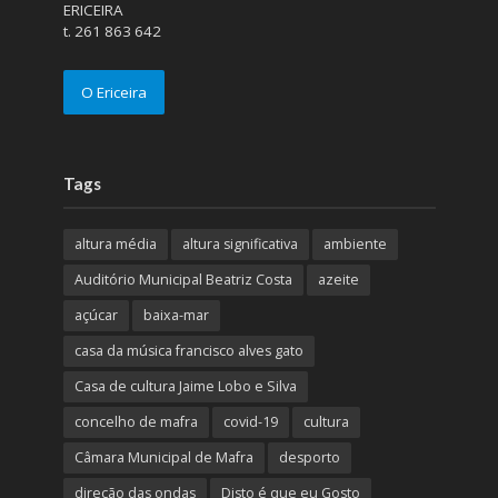
ERICEIRA
t. 261 863 642
O Ericeira
Tags
altura média
altura significativa
ambiente
Auditório Municipal Beatriz Costa
azeite
açúcar
baixa-mar
casa da música francisco alves gato
Casa de cultura Jaime Lobo e Silva
concelho de mafra
covid-19
cultura
Câmara Municipal de Mafra
desporto
direção das ondas
Disto é que eu Gosto