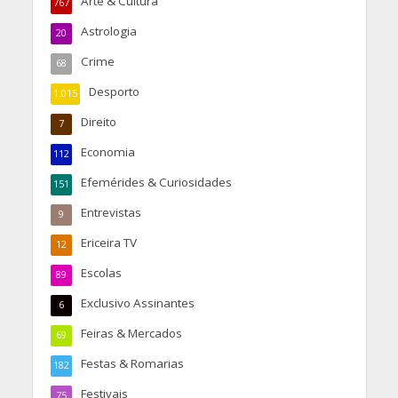
Arte & Cultura
767
Astrologia
20
Crime
68
Desporto
1.015
Direito
7
Economia
112
Efemérides & Curiosidades
151
Entrevistas
9
Ericeira TV
12
Escolas
89
Exclusivo Assinantes
6
Feiras & Mercados
69
Festas & Romarias
182
Festivais
75