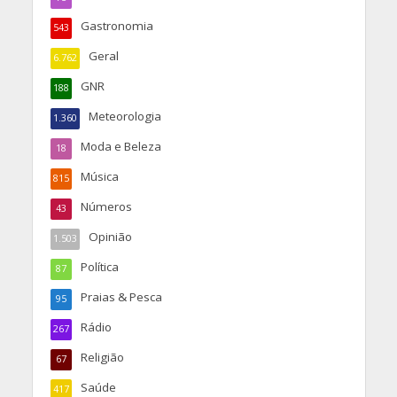
Gastronomia
543
Geral
6.762
GNR
188
Meteorologia
1.360
Moda e Beleza
18
Música
815
Números
43
Opinião
1.503
Política
87
Praias & Pesca
95
Rádio
267
Religião
67
Saúde
417