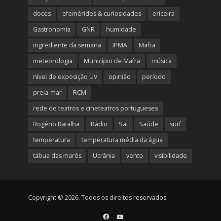
doces
efemérides & curiosidades
ericeira
Gastronomia
GNR
humidade
ingrediente da semana
IPMA
Mafra
meteorologia
Município de Mafra
música
nível de exposição UV
opinião
período
preia-mar
RCM
rede de teatros e cineteatros portugueses
Rogério Batalha
Rádio
Sal
Saúde
surf
temperatura
temperatura média da água
tábua das marés
Ucrânia
vento
visibilidade
Copyright © 2026. Todos os direitos reservados.