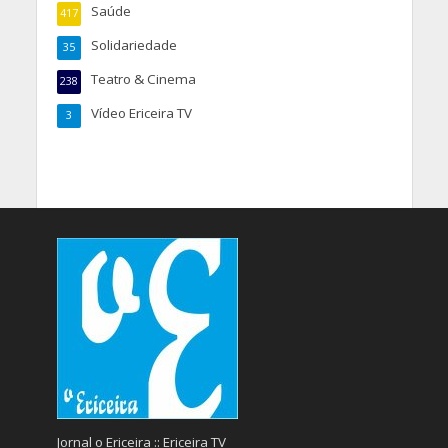
Saúde
417
Solidariedade
35
Teatro & Cinema
238
Vídeo Ericeira TV
3
Jornal o Ericeira :: Ericeira TV