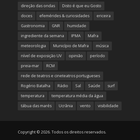
direção das ondas
Disto é que eu Gosto
doces
efemérides & curiosidades
ericeira
Gastronomia
GNR
humidade
ingrediente da semana
IPMA
Mafra
meteorologia
Município de Mafra
música
nível de exposição UV
opinião
período
preia-mar
RCM
rede de teatros e cineteatros portugueses
Rogério Batalha
Rádio
Sal
Saúde
surf
temperatura
temperatura média da água
tábua das marés
Ucrânia
vento
visibilidade
Copyright © 2026. Todos os direitos reservados.