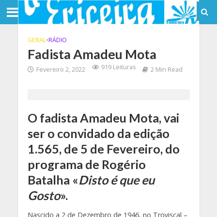
GERAL
•
RÁDIO
Fadista Amadeu Mota
919 Leituras
Fevereiro 2, 2022
2 Min Read
O fadista Amadeu Mota, vai
ser o convidado da edição
1.565, de 5 de Fevereiro, do
programa de Rogério
Batalha «
Disto é que eu
Gosto
».
Nascido a 2 de Dezembro de 1946, no Troviscal –