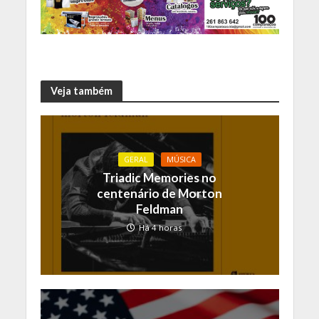
Veja também
GERAL
MÚSICA
Triadic Memories no
centenário de Morton
Feldman
Há 4 horas