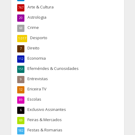
Arte & Cultura
767
Astrologia
20
Crime
68
Desporto
1.017
Direito
7
Economia
112
Efemérides & Curiosidades
151
Entrevistas
9
Ericeira TV
12
Escolas
89
Exclusivo Assinantes
6
Feiras & Mercados
69
Festas & Romarias
182