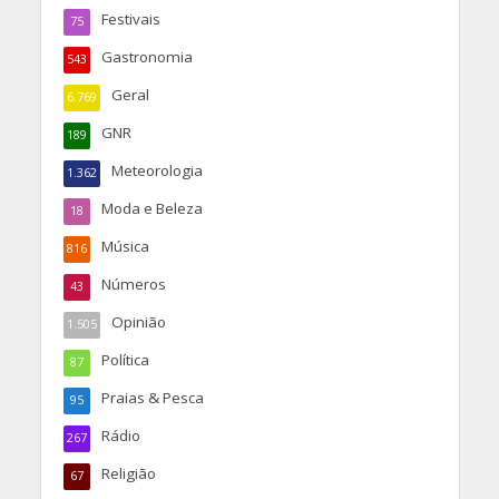
Festivais
75
Gastronomia
543
Geral
6.769
GNR
189
Meteorologia
1.362
Moda e Beleza
18
Música
816
Números
43
Opinião
1.505
Política
87
Praias & Pesca
95
Rádio
267
Religião
67