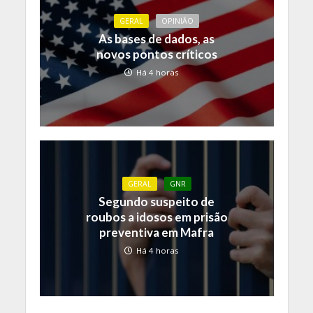
GERAL
OPINIÃO
As bases de dados, as
novos pontos críticos
Há 4 horas
GERAL
GNR
Segundo suspeito de
roubos a idosos em prisão
preventiva em Mafra
Há 4 horas