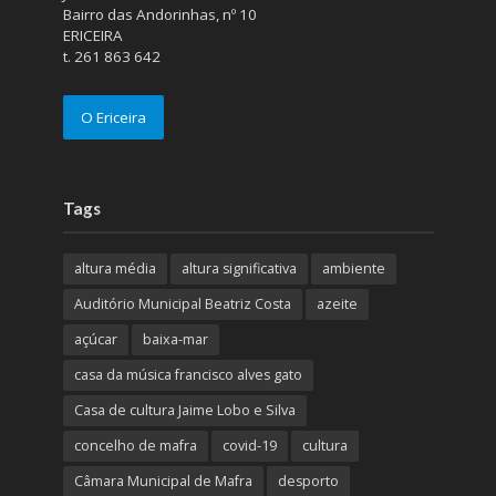
Bairro das Andorinhas, nº 10
ERICEIRA
t. 261 863 642
O Ericeira
Tags
altura média
altura significativa
ambiente
Auditório Municipal Beatriz Costa
azeite
açúcar
baixa-mar
casa da música francisco alves gato
Casa de cultura Jaime Lobo e Silva
concelho de mafra
covid-19
cultura
Câmara Municipal de Mafra
desporto