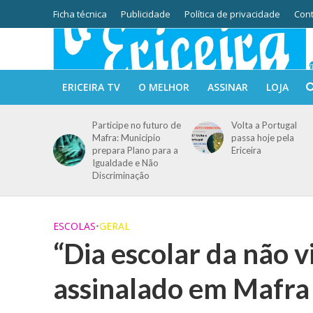
Ficha técnica
Publicidade
Política de privacidade
Cont
ERICEIRA TV
O MELHOR
ASSINAR
LOJA
Participe no futuro de
Volta a Portugal
Mafra: Município
passa hoje pela
prepara Plano para a
Ericeira
Igualdade e Não
Discriminação
ESCOLAS
•
GERAL
“Dia escolar da não v
assinalado em Mafra