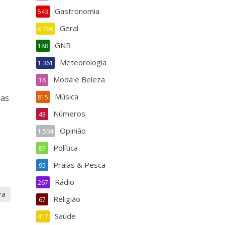
Gastronomia
543
Geral
6.766
GNR
188
Meteorologia
1.361
Moda e Beleza
18
Música
uas
815
Números
43
Opinião
1.504
Política
87
Praias & Pesca
95
Rádio
267
ra
Religião
67
Saúde
417