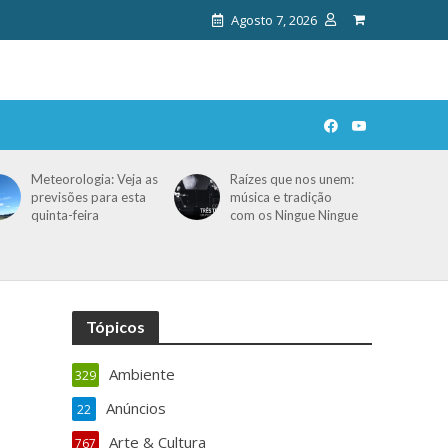
Agosto 7, 2026
Meteorologia: Veja as
Raízes que nos unem:
previsões para esta
música e tradição
quinta-feira
com os Ningue Ningue
Tópicos
Ambiente
329
Anúncios
22
Arte & Cultura
767