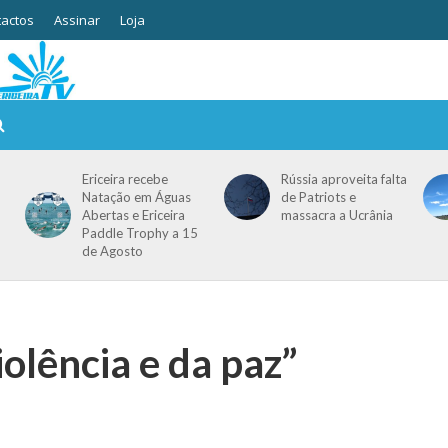
actos
Assinar
Loja
Ericeira recebe
Rússia aproveita falta
Natação em Águas
de Patriots e
Abertas e Ericeira
massacra a Ucrânia
Paddle Trophy a 15
de Agosto
iolência e da paz”