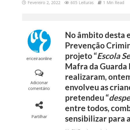
Fevereiro 2, 2022
605 Leituras
1 Min Read
No âmbito desta e
Prevenção Crimin
projeto “
Escola S
ericeiraonline
Mafra da Guarda 
realizaram, ontem
Adicionar
envolveu as crian
comentário
pretendeu “
despe
entre todos, comb
sensibilizar para
Partilhar