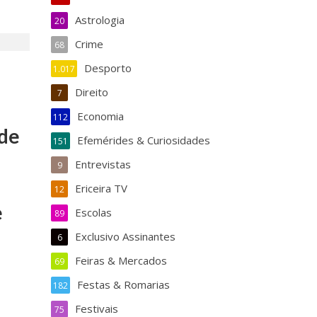
Astrologia
20
Crime
68
Desporto
1.017
Direito
7
Economia
112
 de
Efemérides & Curiosidades
151
Entrevistas
9
Ericeira TV
12
e
Escolas
89
a
Exclusivo Assinantes
6
Feiras & Mercados
69
Festas & Romarias
182
Festivais
75