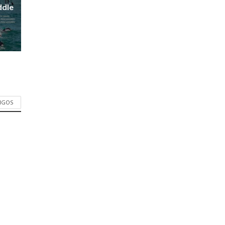
ddle
TIGOS