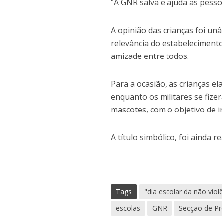
“A GNR salva e ajuda as pesso
A opinião das crianças foi un
relevância do estabelecimento
amizade entre todos.
Para a ocasião, as crianças e
enquanto os militares se fize
mascotes, com o objetivo de 
A título simbólico, foi ainda
Tags
"dia escolar da não viol
escolas
GNR
Secção de Pr