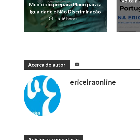
Volta a 
Município prepara Plano para a
Igualdade e Não Discriminação
Há 16 horas
Acerca do autor
ericeiraonline
Adicionar comentário