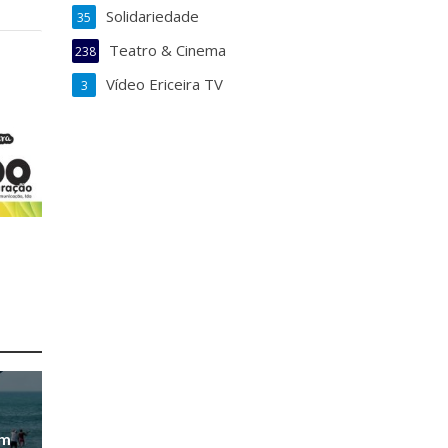
Solidariedade
35
Teatro & Cinema
238
Vídeo Ericeira TV
3
em