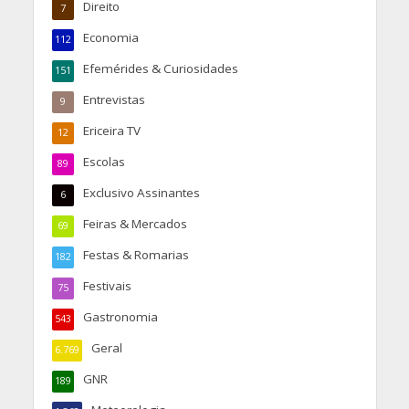
Direito
7
Economia
112
Efemérides & Curiosidades
151
Entrevistas
9
Ericeira TV
12
Escolas
89
Exclusivo Assinantes
6
Feiras & Mercados
69
Festas & Romarias
182
Festivais
75
Gastronomia
543
Geral
6.769
GNR
189