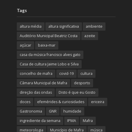
Tags
altura média
altura significativa
ambiente
Auditório Municipal Beatriz Costa
azeite
açúcar
baixa-mar
casa da música francisco alves gato
Casa de cultura Jaime Lobo e Silva
concelho de mafra
covid-19
cultura
Câmara Municipal de Mafra
desporto
direção das ondas
Disto é que eu Gosto
doces
efemérides & curiosidades
ericeira
Gastronomia
GNR
humidade
ingrediente da semana
IPMA
Mafra
meteorologia
Município de Mafra
música