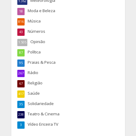
Meteorologia
1.362
Moda e Beleza
18
Música
816
Números
43
Opinião
1.505
Política
87
Praias & Pesca
95
Rádio
267
Religião
67
Saúde
417
Solidariedade
35
Teatro & Cinema
238
Vídeo Ericeira TV
3