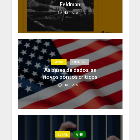
Feldman
Há 1 dia
GERAL
OPINIÃO
As bases de dados, as
novos pontos críticos
Há 1 dia
GERAL
GNR