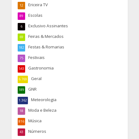
Ericeira TV
12
Escolas
89
Exclusivo Assinantes
6
Feiras & Mercados
69
Festas & Romarias
182
Festivais
75
Gastronomia
543
Geral
6.769
GNR
189
Meteorologia
1.362
Moda e Beleza
18
Música
816
Números
43