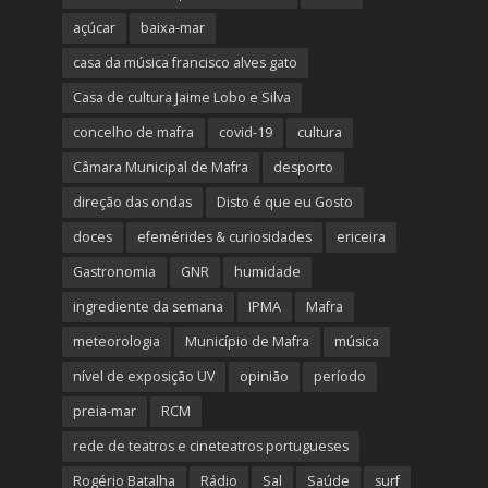
açúcar
baixa-mar
casa da música francisco alves gato
Casa de cultura Jaime Lobo e Silva
concelho de mafra
covid-19
cultura
Câmara Municipal de Mafra
desporto
direção das ondas
Disto é que eu Gosto
doces
efemérides & curiosidades
ericeira
Gastronomia
GNR
humidade
ingrediente da semana
IPMA
Mafra
meteorologia
Município de Mafra
música
nível de exposição UV
opinião
período
preia-mar
RCM
rede de teatros e cineteatros portugueses
Rogério Batalha
Rádio
Sal
Saúde
surf