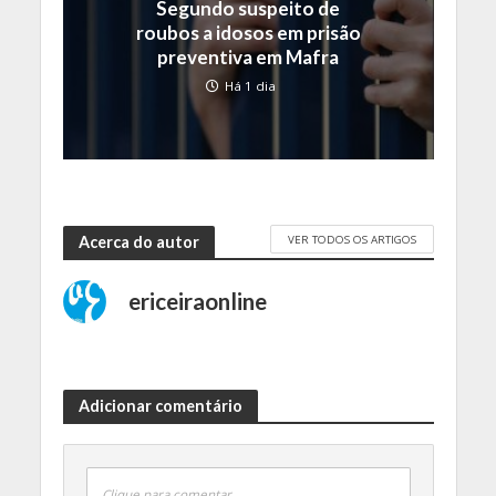
Segundo suspeito de
roubos a idosos em prisão
preventiva em Mafra
Há 1 dia
VER TODOS OS ARTIGOS
Acerca do autor
ericeiraonline
Adicionar comentário
Clique para comentar