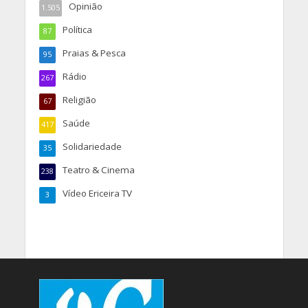
Opinião
1.505
Política
87
Praias & Pesca
95
Rádio
267
Religião
67
Saúde
417
Solidariedade
35
Teatro & Cinema
238
Vídeo Ericeira TV
3