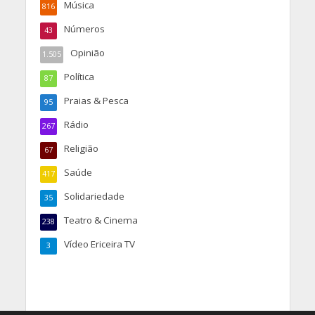
Música
816
Números
43
Opinião
1.505
Política
87
Praias & Pesca
95
Rádio
267
Religião
67
Saúde
417
Solidariedade
35
Teatro & Cinema
238
Vídeo Ericeira TV
3