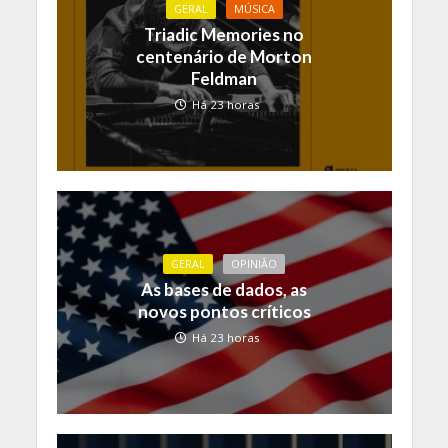
GERAL
MÚSICA
Triadic Memories no
centenário de Morton
Feldman
Há 23 horas
GERAL
OPINIÃO
As bases de dados, as
novos pontos críticos
Há 23 horas