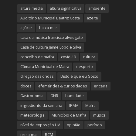
altura média
altura significativa
ambiente
Auditório Municipal Beatriz Costa
azeite
açúcar
baixa-mar
casa da música francisco alves gato
Casa de cultura Jaime Lobo e Silva
concelho de mafra
covid-19
cultura
Câmara Municipal de Mafra
desporto
direção das ondas
Disto é que eu Gosto
doces
efemérides & curiosidades
ericeira
Gastronomia
GNR
humidade
ingrediente da semana
IPMA
Mafra
meteorologia
Município de Mafra
música
nível de exposição UV
opinião
período
preia-mar
RCM