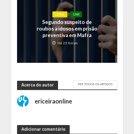
GERAL
GNR
Segundo suspeito de
roubos a idosos em prisão
preventiva em Mafra
Há 23 horas
VER TODOS OS ARTIGOS
Acerca do autor
ericeiraonline
Adicionar comentário