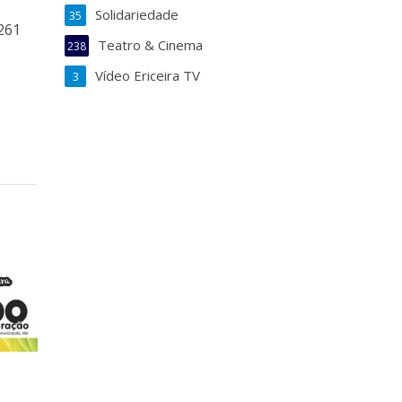
Solidariedade
35
 261
Teatro & Cinema
238
Vídeo Ericeira TV
3