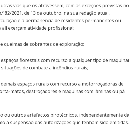
outras vias que os atravessem, com as exceções previstas no 
n.º 82/2021, de 13 de outubro, na sua redação atual,
rculação e a permanência de residentes permanentes ou
ali exerçam atividade profissional;
de queimas de sobrantes de exploração;
 espaços florestais com recurso a qualquer tipo de maquinar
situações de combate a incêndios rurais;
s demais espaços rurais com recurso a motorroçadoras de
 corta-matos, destroçadores e máquinas com lâminas ou pá
ício ou outros artefactos pirotécnicos, independentemente d
o a suspensão das autorizações que tenham sido emitidas.