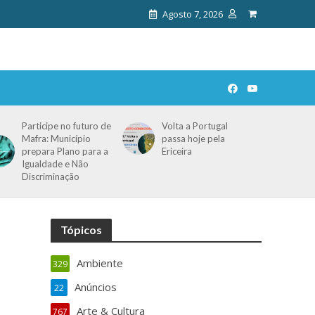
Agosto 7, 2026
Participe no futuro de
Volta a Portugal
Mafra: Município
passa hoje pela
prepara Plano para a
Ericeira
Igualdade e Não
Discriminação
Tópicos
Ambiente
329
Anúncios
22
Arte & Cultura
767