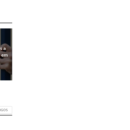
s a
a em
TIGOS