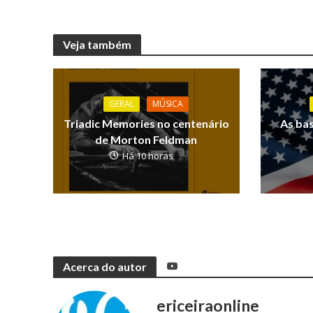
Veja também
GERAL
MÚSICA
Triadic Memories no centenário
As ba
de Morton Feldman
Há 10 horas
Acerca do autor
ericeiraonline