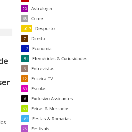
Astrologia
20
Crime
68
Desporto
1.017
Direito
7
Economia
112
Efemérides & Curiosidades
 de
151
Entrevistas
,
9
Ericeira TV
12
ser
Escolas
89
Exclusivo Assinantes
6
Feiras & Mercados
69
Festas & Romarias
182
dos
Festivais
75