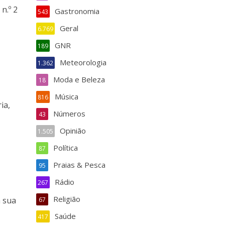
n.º 2
Gastronomia
543
Geral
6.769
GNR
189
Meteorologia
1.362
Moda e Beleza
18
Música
816
ia,
Números
43
Opinião
1.505
Política
87
Praias & Pesca
95
Rádio
267
Religião
a sua
67
Saúde
417