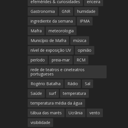
efemérides & curiosidades
ericeira
Gastronomia
GNR
humidade
ingrediente da semana
IPMA
Mafra
meteorologia
Município de Mafra
música
nível de exposição UV
opinião
período
preia-mar
RCM
rede de teatros e cineteatros
portugueses
Rogério Batalha
Rádio
Sal
Saúde
surf
temperatura
temperatura média da água
tábua das marés
Ucrânia
vento
visibilidade