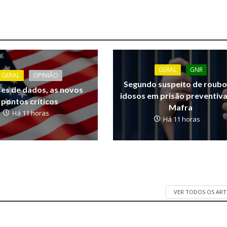
GERAL
GNR
GERAL
OPINIÃO
Segundo suspeito de roubo
ses de dados, as novos
idosos em prisão preventiv
pontos críticos
Mafra
Há 11 horas
Há 11 horas
VER TODOS OS AR