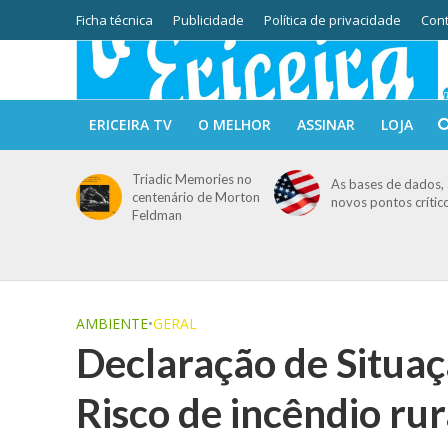
Ficha técnica
Publicidade
Política de privacidade
Cont
ERICEIRA TV
O MELHOR
ASSINAR
LOJA
Triadic Memories no
As bases de dados, 
centenário de Morton
novos pontos crític
Feldman
AMBIENTE
•
GERAL
Declaração de Situaç
Risco de incêndio rur