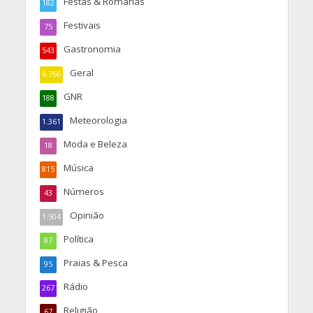
Festas & Romarias
182
Festivais
75
Gastronomia
543
Geral
6.766
GNR
188
Meteorologia
1.361
Moda e Beleza
18
Música
815
Números
43
Opinião
1.504
Política
87
Praias & Pesca
95
Rádio
267
Religião
67