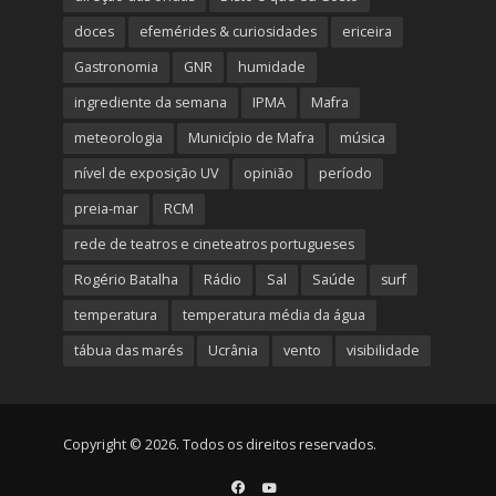
doces
efemérides & curiosidades
ericeira
Gastronomia
GNR
humidade
ingrediente da semana
IPMA
Mafra
meteorologia
Município de Mafra
música
nível de exposição UV
opinião
período
preia-mar
RCM
rede de teatros e cineteatros portugueses
Rogério Batalha
Rádio
Sal
Saúde
surf
temperatura
temperatura média da água
tábua das marés
Ucrânia
vento
visibilidade
Copyright © 2026. Todos os direitos reservados.