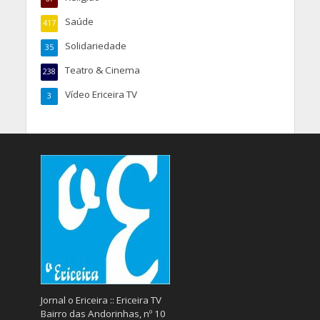
Saúde
417
Solidariedade
35
Teatro & Cinema
238
Vídeo Ericeira TV
3
Jornal o Ericeira :: Ericeira TV
Bairro das Andorinhas, nº 10