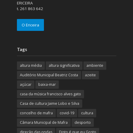
ERICEIRA
t. 261 863 642
O Ericeira
Tags
altura média
altura significativa
ambiente
Auditório Municipal Beatriz Costa
azeite
açúcar
baixa-mar
casa da música francisco alves gato
Casa de cultura Jaime Lobo e Silva
concelho de mafra
covid-19
cultura
Câmara Municipal de Mafra
desporto
direção das ondas
Disto é que eu Gosto