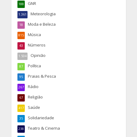
GNR
188
Meteorologia
1.361
Moda e Beleza
18
Música
815
Números
43
Opinião
1.504
Política
87
Praias & Pesca
95
Rádio
267
Religião
67
Saúde
417
Solidariedade
35
Teatro & Cinema
238