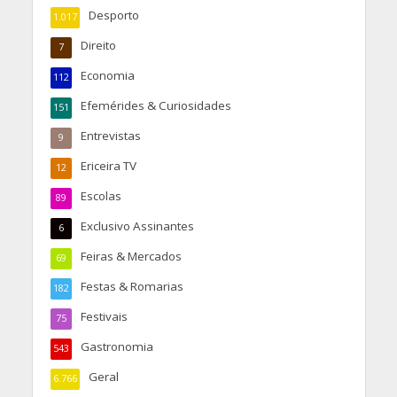
Desporto
1.017
Direito
7
Economia
112
Efemérides & Curiosidades
151
Entrevistas
9
Ericeira TV
12
Escolas
89
Exclusivo Assinantes
6
Feiras & Mercados
69
Festas & Romarias
182
Festivais
75
Gastronomia
543
Geral
6.766