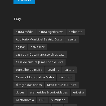
Tags
altura média
altura significativa
ambiente
Auditório Municipal Beatriz Costa
azeite
açúcar
baixa-mar
casa da música francisco alves gato
Casa de cultura Jaime Lobo e Silva
concelho de mafra
covid-19
cultura
Câmara Municipal de Mafra
desporto
direção das ondas
Disto é que eu Gosto
doces
efemérides & curiosidades
ericeira
Gastronomia
GNR
humidade