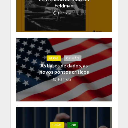
Feldman
Há 1 dia
GERAL
OPINIÃO
As bases de dados, as
novos pontos críticos
Há 1 dia
GERAL
GNR