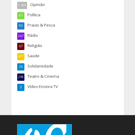
Opinião
1.505
Política
87
Praias & Pesca
95
Rádio
267
Religião
67
Saúde
417
Solidariedade
35
Teatro & Cinema
238
Vídeo Ericeira TV
3