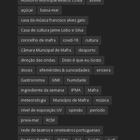
Auditório Municipal Beatriz Costa
azeite
açúcar
baixa-mar
casa da música francisco alves gato
Casa de cultura Jaime Lobo e Silva
concelho de mafra
covid-19
cultura
Câmara Municipal de Mafra
desporto
direção das ondas
Disto é que eu Gosto
doces
efemérides & curiosidades
ericeira
Gastronomia
GNR
humidade
ingrediente da semana
IPMA
Mafra
meteorologia
Município de Mafra
música
nível de exposição UV
opinião
período
preia-mar
RCM
rede de teatros e cineteatros portugueses