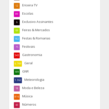
Ericeira TV
12
Escolas
89
Exclusivo Assinantes
6
Feiras & Mercados
69
Festas & Romarias
182
Festivais
75
Gastronomia
543
Geral
6.769
GNR
189
Meteorologia
1.362
Moda e Beleza
18
Música
816
Números
43