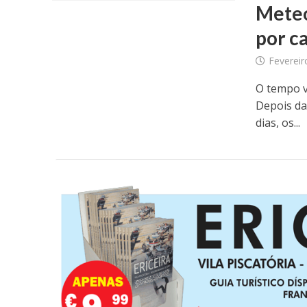
Meteo
por c
Fevereir
O tempo va
Depois da
dias, os...