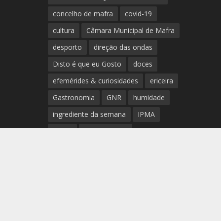
concelho de mafra
covid-19
cultura
Câmara Municipal de Mafra
desporto
direção das ondas
Disto é que eu Gosto
doces
efemérides & curiosidades
ericeira
Gastronomia
GNR
humidade
ingrediente da semana
IPMA
Mafra
meteorologia
Município de Mafra
música
nível de exposição UV
opinião
período
preia-mar
RCM
rede de teatros e cineteatros
portugueses