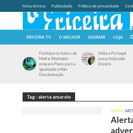
Ficha técnica
Publicidade
Política de privacidade
Cont
ERICEIRA TV
O MELHOR
ASSINAR
LOJA
Participe no futuro de
Volta a Portugal
Mafra: Município
passa hoje pela
prepara Plano para a
Ericeira
Igualdade e Não
Discriminação
Tag - alerta amarelo
GERAL
ME
•
Alert
adver