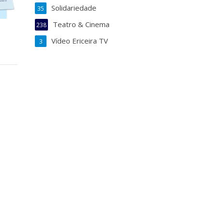
Solidariedade
35
Teatro & Cinema
238
Vídeo Ericeira TV
3