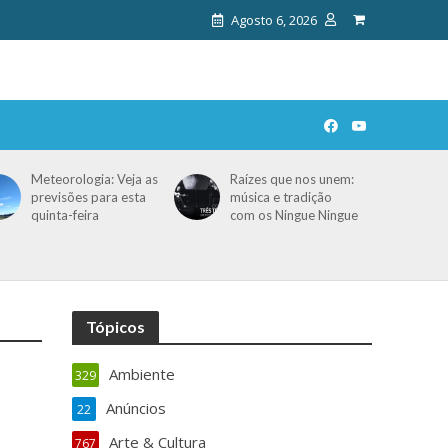
Agosto 6, 2026
Meteorologia: Veja as
Raízes que nos unem:
previsões para esta
música e tradição
quinta-feira
com os Ningue Ningue
Tópicos
Ambiente
329
Anúncios
22
Arte & Cultura
767