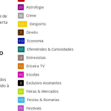
Astrologia
20
Crime
e de
68
erta
Desporto
1.017
Direito
7
Economia
112
Efemérides & Curiosidades
151
o
Entrevistas
9
Ericeira TV
12
Escolas
89
 dos
Exclusivo Assinantes
6
ido à
Feiras & Mercados
69
Festas & Romarias
182
Festivais
75