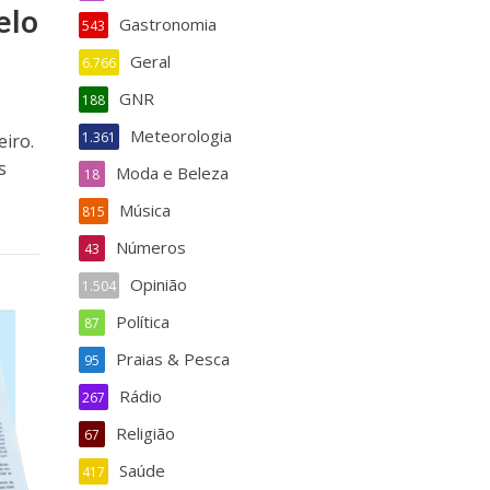
elo
Gastronomia
543
Geral
6.766
GNR
188
Meteorologia
1.361
eiro.
s
Moda e Beleza
18
Música
815
Números
43
Opinião
1.504
Política
87
Praias & Pesca
95
Rádio
267
Religião
67
Saúde
417