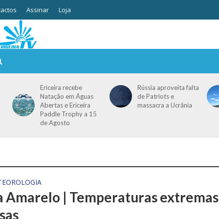
actos
Assinar
Loja
Ericeira recebe
Rússia aproveita falta
Natação em Águas
de Patriots e
Abertas e Ericeira
massacra a Ucrânia
Paddle Trophy a 15
de Agosto
TEOROLOGIA
a Amarelo | Temperaturas extremas
sas