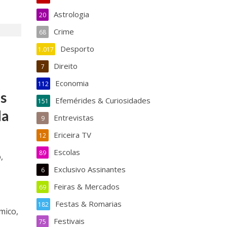
Astrologia
20
Crime
68
Desporto
1.017
Direito
7
Economia
112
is
Efemérides & Curiosidades
151
da
Entrevistas
9
Ericeira TV
12
Escolas
89
,
Exclusivo Assinantes
6
Feiras & Mercados
69
Festas & Romarias
182
mico,
Festivais
75