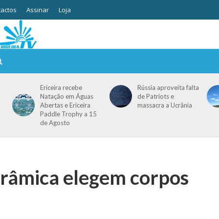
actos
Assinar
Loja
Ericeira recebe
Rússia aproveita falta
Natação em Águas
de Patriots e
Abertas e Ericeira
massacra a Ucrânia
Paddle Trophy a 15
de Agosto
erâmica elegem corpos