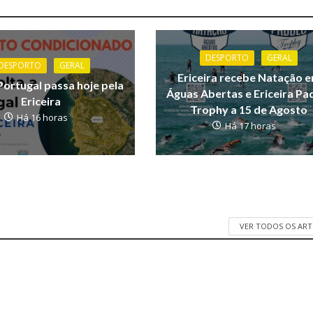
DESPORTO
GERAL
DESPORTO
GERAL
Ericeira recebe Natação 
Portugal passa hoje pela
Águas Abertas e Ericeira Pa
Ericeira
Trophy a 15 de Agosto
Há 16 horas
Há 17 horas
VER TODOS OS AR