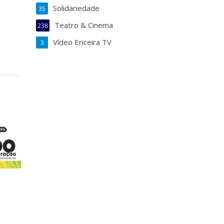
Solidariedade
35
Teatro & Cinema
238
Vídeo Ericeira TV
3