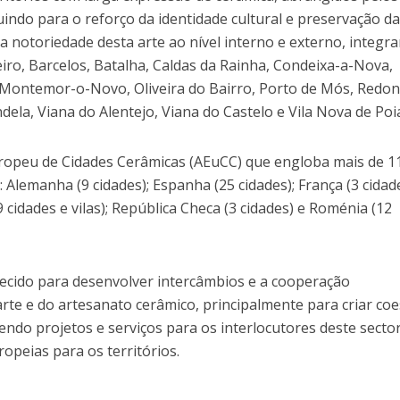
indo para o reforço da identidade cultural e preservação d
a notoriedade desta arte ao nível interno e externo, integr
iro, Barcelos, Batalha, Caldas da Rainha, Condeixa-a-Nova,
a, Montemor-o-Novo, Oliveira do Bairro, Porto de Mós, Redo
la, Viana do Alentejo, Viana do Castelo e Vila Nova de Poi
opeu de Cidades Cerâmicas (AEuCC) que engloba mais de 1
Alemanha (9 cidades); Espanha (25 cidades); França (3 cidade
19 cidades e vilas); República Checa (3 cidades) e Roménia (12
ecido para desenvolver intercâmbios e a cooperação
rte e do artesanato cerâmico, principalmente para criar co
endo projetos e serviços para os interlocutores deste secto
opeias para os territórios.