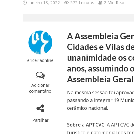
Janeiro 18, 2022
572 Leituras
2 Min Read
A Assembleia Ger
Cidades e Vilas 
unanimidade os co
ericeiraonline
anos, assumindo o
Assembleia Geral 
Adicionar
comentário
Na mesma sessão foi aprovad
passando a integrar 19 Munic
cerâmico nacional.
Partilhar
Sobre a APTCVC:
A APTCVC de
turístico e patrimonial dos t