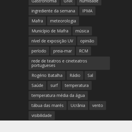
Gastronomia
GNR
humidade
ingrediente da semana
IPMA
Mafra
meteorologia
Município de Mafra
música
nível de exposição UV
opinião
período
preia-mar
RCM
rede de teatros e cineteatros
portugueses
Rogério Batalha
Rádio
Sal
Saúde
surf
temperatura
temperatura média da água
tábua das marés
Ucrânia
vento
visibilidade