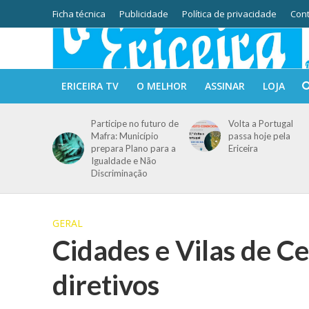
Ficha técnica
Publicidade
Política de privacidade
Cont
ERICEIRA TV
O MELHOR
ASSINAR
LOJA
Participe no futuro de
Volta a Portugal
Mafra: Município
passa hoje pela
prepara Plano para a
Ericeira
Igualdade e Não
Discriminação
GERAL
Cidades e Vilas de C
diretivos