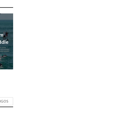
em
ddle
TIGOS