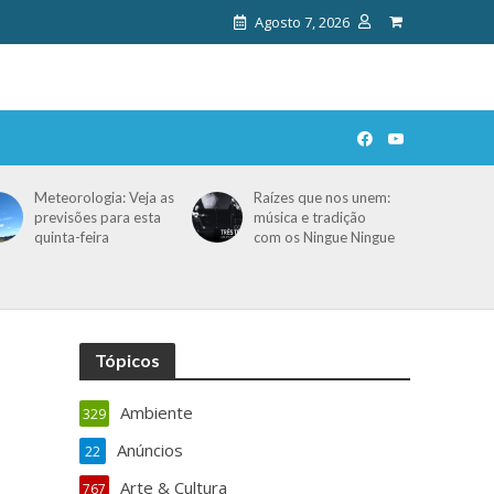
Agosto 7, 2026
Meteorologia: Veja as
Raízes que nos unem:
previsões para esta
música e tradição
quinta-feira
com os Ningue Ningue
Tópicos
Ambiente
329
Anúncios
22
Arte & Cultura
767