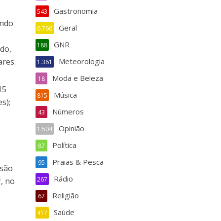
a
Gastronomia
543
ando
Geral
6.766
GNR
188
ndo,
ares.
Meteorologia
1.361
Moda e Beleza
18
15
Música
815
s);
Números
43
Opinião
1.504
Política
87
Praias & Pesca
95
esão
Rádio
267
r, no
Religião
67
Saúde
417