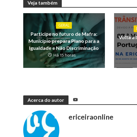
Veja também
GERAL
Participe no futuro de Mafra:
Volta a 
Município prepara Plano para a
Igualdade e Não Discriminação
Há 15 horas
Acerca do autor
ericeiraonline