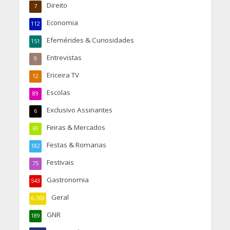
Direito
7
Economia
112
Efemérides & Curiosidades
151
Entrevistas
9
Ericeira TV
12
Escolas
89
Exclusivo Assinantes
6
Feiras & Mercados
69
Festas & Romarias
182
Festivais
75
Gastronomia
543
Geral
6.769
GNR
189