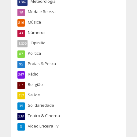
Meteorologia
1.362
Moda e Beleza
18
Música
816
Números
43
Opinião
1.505
Política
87
Praias & Pesca
95
Rádio
267
Religião
67
Saúde
417
Solidariedade
35
Teatro & Cinema
238
Vídeo Ericeira TV
3