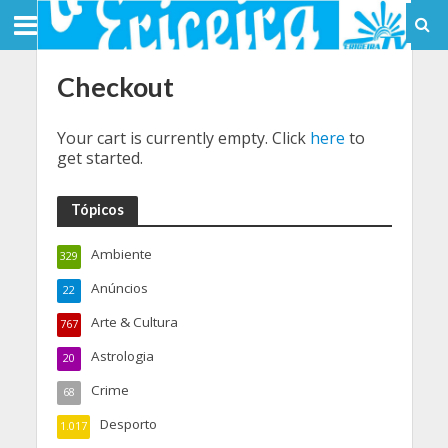
Checkout
Your cart is currently empty. Click
here
to
get started.
Tópicos
Ambiente
329
Anúncios
22
Arte & Cultura
767
Astrologia
20
Crime
68
Desporto
1.017