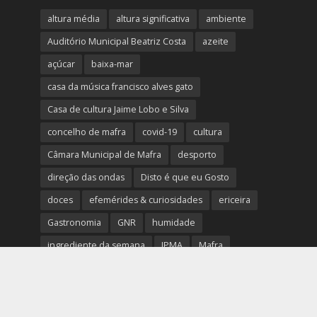
altura média
altura significativa
ambiente
Auditório Municipal Beatriz Costa
azeite
açúcar
baixa-mar
casa da música francisco alves gato
Casa de cultura Jaime Lobo e Silva
concelho de mafra
covid-19
cultura
Câmara Municipal de Mafra
desporto
direção das ondas
Disto é que eu Gosto
doces
efemérides & curiosidades
ericeira
Gastronomia
GNR
humidade
ingrediente da semana
IPMA
Mafra
meteorologia
Município de Mafra
música
nível de exposição UV
opinião
período
preia-mar
RCM