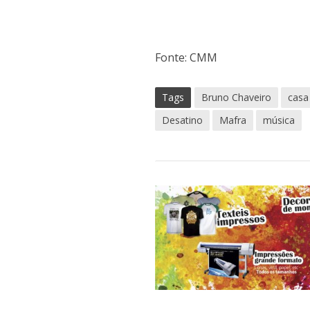
Fonte: CMM
Tags
Bruno Chaveiro
casa
Desatino
Mafra
música