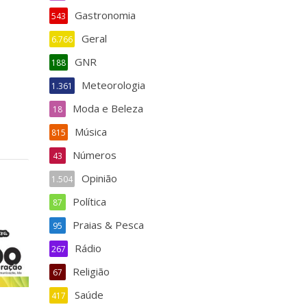
Gastronomia
543
Geral
6.766
GNR
188
Meteorologia
1.361
Moda e Beleza
18
Música
815
Números
43
Opinião
1.504
Política
87
Praias & Pesca
95
Rádio
267
Religião
67
Saúde
417