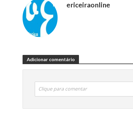
ericeiraonline
Adicionar comentário
Clique para comentar