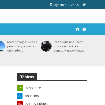
Agosto 6, 2026
Meteorologia: Veja as
Raízes que nos unem:
previsões para esta
música e tradição
quinta-feira
com os Ningue Ningue
Tópicos
Ambiente
329
Anúncios
22
Arte & Cultura
767