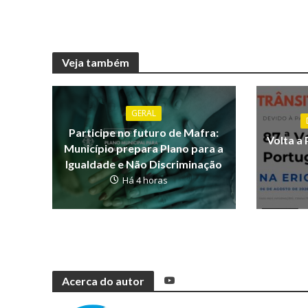
Veja também
GERAL
Participe no futuro de Mafra:
Volta a 
Município prepara Plano para a
Igualdade e Não Discriminação
Há 4 horas
Acerca do autor