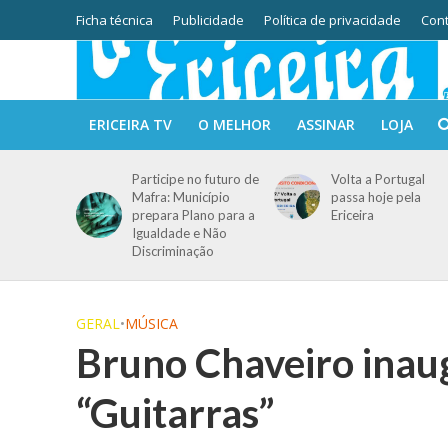
Ficha técnica
Publicidade
Política de privacidade
Cont
ERICEIRA TV
O MELHOR
ASSINAR
LOJA
Participe no futuro de
Volta a Portugal
Mafra: Município
passa hoje pela
prepara Plano para a
Ericeira
Igualdade e Não
Discriminação
GERAL
•
MÚSICA
Bruno Chaveiro inaug
“Guitarras”