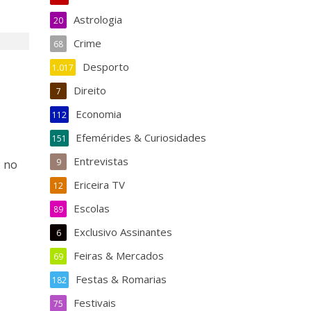
Astrologia
20
Crime
68
Desporto
1.017
Direito
7
Economia
112
Efemérides & Curiosidades
151
Entrevistas
9
o no
Ericeira TV
12
Escolas
89
Exclusivo Assinantes
6
Feiras & Mercados
69
Festas & Romarias
182
Festivais
75