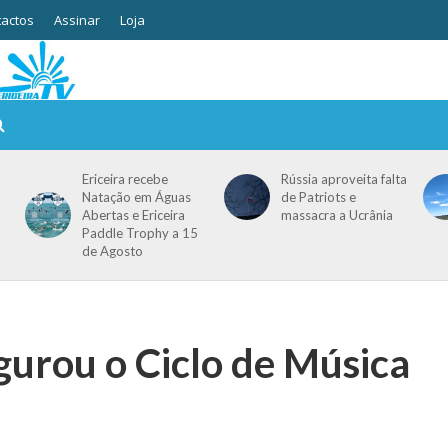
actos
Assinar
Loja
Ericeira recebe
Rússia aproveita falta
Natação em Águas
de Patriots e
Abertas e Ericeira
massacra a Ucrânia
Paddle Trophy a 15
de Agosto
urou o Ciclo de Música