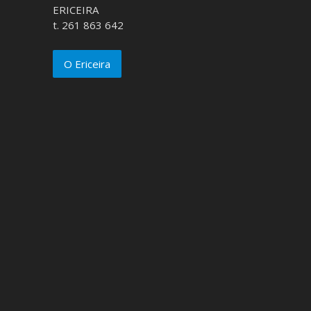
ERICEIRA
t. 261 863 642
O Ericeira