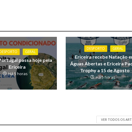
DESPORTO
GERAL
DESPORTO
GERAL
Ericeira recebe Natação 
Portugal passa hoje pela
Águas Abertas e Ericeira Pa
Ericeira
Trophy a 15 de Agosto
Há 5 horas
Há 5 horas
VER TODOS OS AR