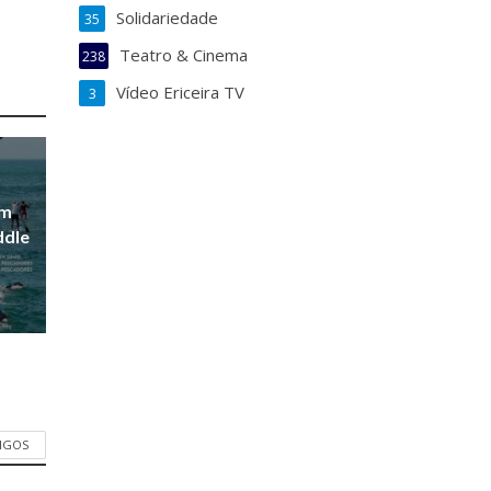
Solidariedade
35
Teatro & Cinema
238
Vídeo Ericeira TV
3
em
ddle
TIGOS