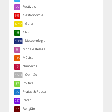
Festivais
75
Gastronomia
543
Geral
6.762
GNR
188
Meteorologia
1.360
Moda e Beleza
18
Música
815
Números
43
Opinião
1.503
Política
87
Praias & Pesca
95
Rádio
267
Religião
67