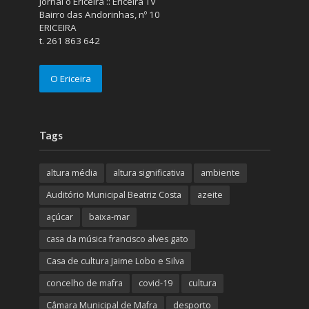
Jornal o Ericeira :: Ericeira TV
Bairro das Andorinhas, nº 10
ERICEIRA
t. 261 863 642
O Ericeira
Tags
altura média
altura significativa
ambiente
Auditório Municipal Beatriz Costa
azeite
açúcar
baixa-mar
casa da música francisco alves gato
Casa de cultura Jaime Lobo e Silva
concelho de mafra
covid-19
cultura
Câmara Municipal de Mafra
desporto