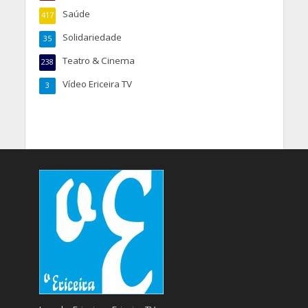
Saúde
417
Solidariedade
35
Teatro & Cinema
238
Vídeo Ericeira TV
3