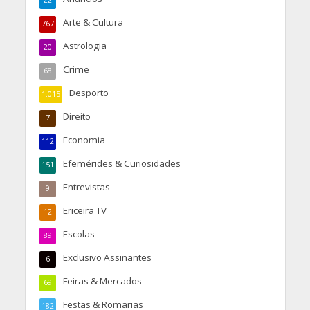
Arte & Cultura
767
Astrologia
20
Crime
68
Desporto
1.015
Direito
7
Economia
112
Efemérides & Curiosidades
151
Entrevistas
9
Ericeira TV
12
Escolas
89
Exclusivo Assinantes
6
Feiras & Mercados
69
Festas & Romarias
182