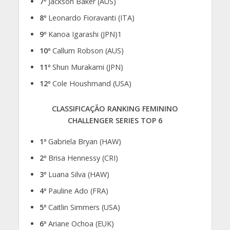
7º
Jackson Baker (AUS)
8º
Leonardo Fioravanti (ITA)
9º
Kanoa Igarashi (JPN)1
10º
Callum Robson (AUS)
11º
Shun Murakami (JPN)
12º
Cole Houshmand (USA)
CLASSIFICAÇÃO RANKING FEMININO
CHALLENGER SERIES TOP 6
1º
Gabriela Bryan (HAW)
2º
Brisa Hennessy (CRI)
3º
Luana Silva (HAW)
4º
Pauline Ado (FRA)
5º
Caitlin Simmers (USA)
6º
Ariane Ochoa (EUK)