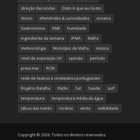
direção das ondas
Disto é que eu Gosto
doces
efemérides & curiosidades
ericeira
Gastronomia
GNR
humidade
ingrediente da semana
IPMA
Mafra
meteorologia
Município de Mafra
música
nível de exposição UV
opinião
período
preia-mar
RCM
rede de teatros e cineteatros portugueses
Rogério Batalha
Rádio
Sal
Saúde
surf
temperatura
temperatura média da água
tábua das marés
Ucrânia
vento
visibilidade
Copyright © 2026. Todos os direitos reservados.