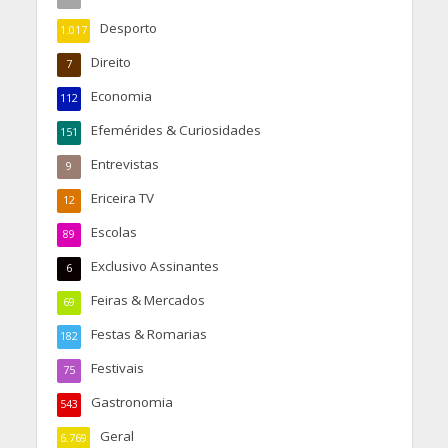
Desporto
1.017
Direito
7
Economia
112
Efemérides & Curiosidades
151
Entrevistas
9
Ericeira TV
12
Escolas
89
Exclusivo Assinantes
6
Feiras & Mercados
69
Festas & Romarias
182
Festivais
75
Gastronomia
543
Geral
6.769