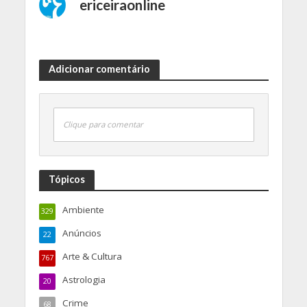
ericeiraonline
Adicionar comentário
Clique para comentar
Tópicos
Ambiente
329
Anúncios
22
Arte & Cultura
767
Astrologia
20
Crime
68