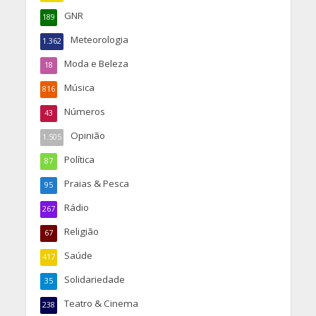
GNR
189
Meteorologia
1.362
Moda e Beleza
18
Música
816
Números
43
Opinião
1.505
Política
87
Praias & Pesca
95
Rádio
267
Religião
67
Saúde
417
Solidariedade
35
Teatro & Cinema
238