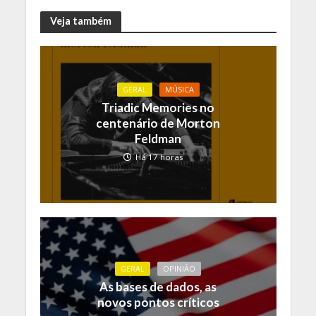
Veja também
GERAL
MÚSICA
Triadic Memories no
centenário de Morton
Feldman
Há 17 horas
GERAL
OPINIÃO
As bases de dados, as
novos pontos críticos