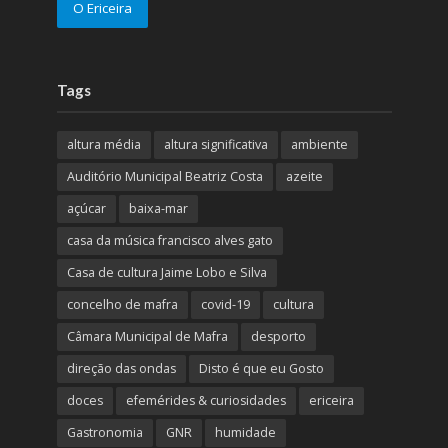
O Ericeira
Tags
altura média
altura significativa
ambiente
Auditório Municipal Beatriz Costa
azeite
açúcar
baixa-mar
casa da música francisco alves gato
Casa de cultura Jaime Lobo e Silva
concelho de mafra
covid-19
cultura
Câmara Municipal de Mafra
desporto
direção das ondas
Disto é que eu Gosto
doces
efemérides & curiosidades
ericeira
Gastronomia
GNR
humidade