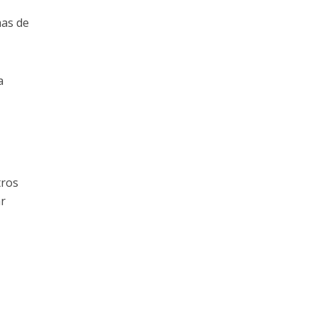
mas de
a
tros
ar