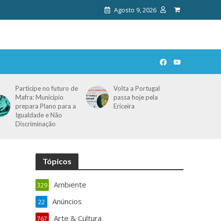
Agosto 9, 2026
Participe no futuro de
Volta a Portugal
Mafra: Município
passa hoje pela
prepara Plano para a
Ericeira
Igualdade e Não
Discriminação
Tópicos
Ambiente
329
Anúncios
22
Arte & Cultura
767