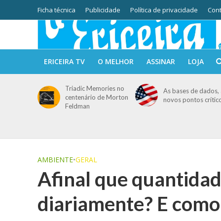
Ficha técnica
Publicidade
Política de privacidade
Cont
ERICEIRA TV
O MELHOR
ASSINAR
LOJA
Triadic Memories no
As bases de dados, 
centenário de Morton
novos pontos crític
Feldman
AMBIENTE
•
GERAL
Afinal que quantidad
diariamente? E como