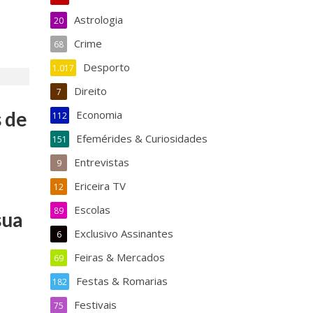
Astrologia
20
Crime
68
Desporto
1.017
Direito
7
 de
Economia
112
Efemérides & Curiosidades
151
Entrevistas
9
Ericeira TV
12
Escolas
89
sua
Exclusivo Assinantes
6
Feiras & Mercados
69
Festas & Romarias
182
Festivais
75