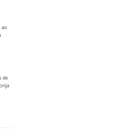
s ao
a
s de
ponja