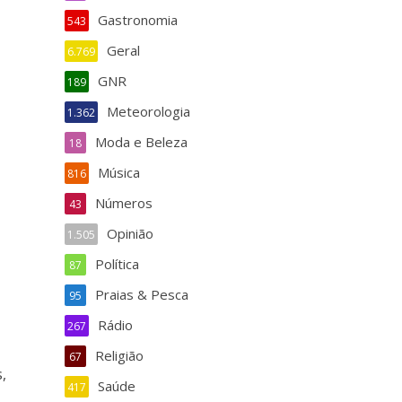
Gastronomia
543
Geral
6.769
GNR
189
Meteorologia
1.362
Moda e Beleza
18
Música
816
Números
43
Opinião
1.505
Política
87
Praias & Pesca
95
Rádio
267
Religião
67
,
Saúde
417