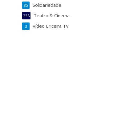
Solidariedade
35
Teatro & Cinema
238
Vídeo Ericeira TV
3