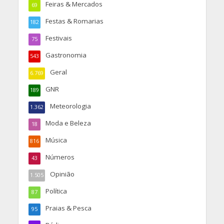
Feiras & Mercados
69
Festas & Romarias
182
Festivais
75
Gastronomia
543
Geral
6.769
GNR
189
Meteorologia
1.362
Moda e Beleza
18
Música
816
Números
43
Opinião
1.505
Política
87
Praias & Pesca
95