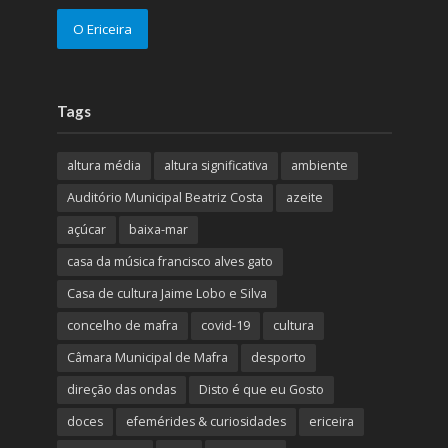
O Ericeira
Tags
altura média
altura significativa
ambiente
Auditório Municipal Beatriz Costa
azeite
açúcar
baixa-mar
casa da música francisco alves gato
Casa de cultura Jaime Lobo e Silva
concelho de mafra
covid-19
cultura
Câmara Municipal de Mafra
desporto
direção das ondas
Disto é que eu Gosto
doces
efemérides & curiosidades
ericeira