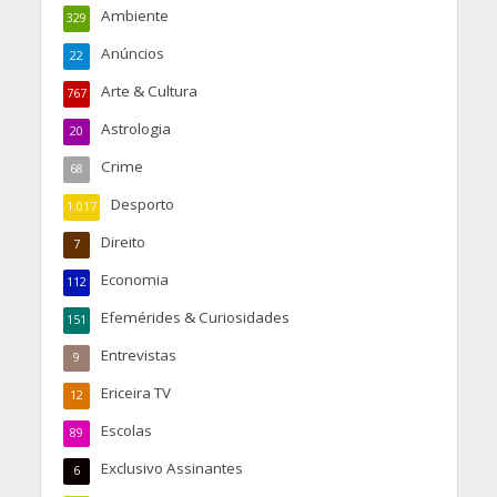
Ambiente
329
Anúncios
22
Arte & Cultura
767
Astrologia
20
Crime
68
Desporto
1.017
Direito
7
Economia
112
Efemérides & Curiosidades
151
Entrevistas
9
Ericeira TV
12
Escolas
89
Exclusivo Assinantes
6