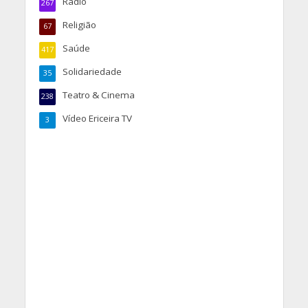
Rádio
267
Religião
67
Saúde
417
Solidariedade
35
Teatro & Cinema
238
Vídeo Ericeira TV
3