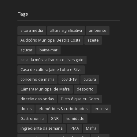
Tags
altura média
altura significativa
ambiente
Auditório Municipal Beatriz Costa
azeite
açúcar
baixa-mar
casa da música francisco alves gato
Casa de cultura Jaime Lobo e Silva
concelho de mafra
covid-19
cultura
Câmara Municipal de Mafra
desporto
direção das ondas
Disto é que eu Gosto
doces
efemérides & curiosidades
ericeira
Gastronomia
GNR
humidade
ingrediente da semana
IPMA
Mafra