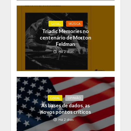
GERAL
MÚSICA
Triadic Memories no
centenário de Morton
Feldman
Há 2 dias
GERAL
OPINIÃO
As bases de dados, as
novos pontos críticos
Há 2 dias