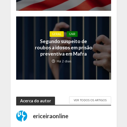
GERAL
GNR
Segundo suspeito de
roubos a idosos em prisão
preventiva em Mafra
Há 2 dias
VER TODOS OS ARTIGOS
Acerca do autor
ericeiraonline