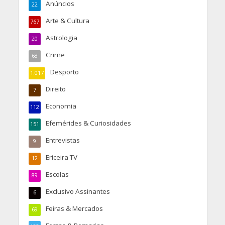
Anúncios
22
Arte & Cultura
767
Astrologia
20
Crime
68
Desporto
1.017
Direito
7
Economia
112
Efemérides & Curiosidades
151
Entrevistas
9
Ericeira TV
12
Escolas
89
Exclusivo Assinantes
6
Feiras & Mercados
69