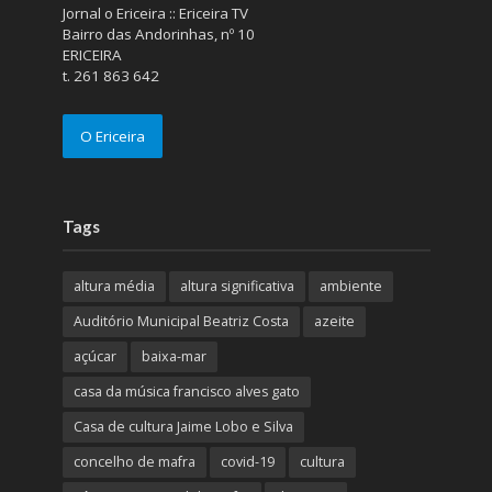
Jornal o Ericeira :: Ericeira TV
Bairro das Andorinhas, nº 10
ERICEIRA
t. 261 863 642
O Ericeira
Tags
altura média
altura significativa
ambiente
Auditório Municipal Beatriz Costa
azeite
açúcar
baixa-mar
casa da música francisco alves gato
Casa de cultura Jaime Lobo e Silva
concelho de mafra
covid-19
cultura