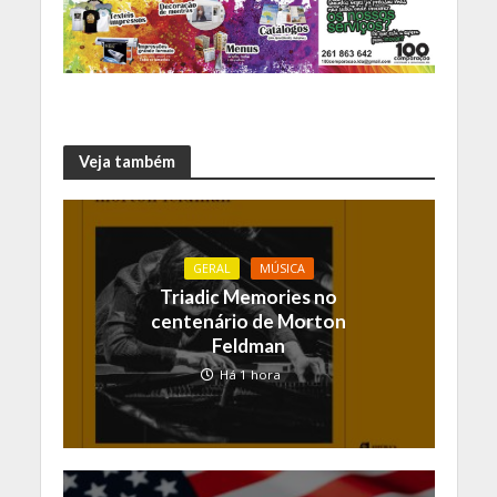
Veja também
GERAL
MÚSICA
Triadic Memories no
centenário de Morton
Feldman
Há 1 hora