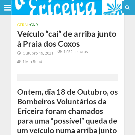
GERAL
•
GNR
Veículo “cai” de arriba junto
à Praia dos Coxos
1.032 Leituras
Outubro 19, 2021
1 Min Read
Ontem, dia 18 de Outubro, os
Bombeiros Voluntários da
Ericeira foram chamados
para uma “possível” queda de
um veículo numa arriba junto