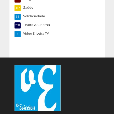
Saúde
417
Solidariedade
35
Teatro & Cinema
238
Vídeo Ericeira TV
3