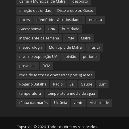
Câmara Municipal de Mafra
desporto
direção das ondas
Disto é que eu Gosto
doces
efemérides & curiosidades
ericeira
Gastronomia
GNR
humidade
ingrediente da semana
IPMA
Mafra
meteorologia
Município de Mafra
música
nível de exposição UV
opinião
período
preia-mar
RCM
rede de teatros e cineteatros portugueses
Rogério Batalha
Rádio
Sal
Saúde
surf
temperatura
temperatura média da água
tábua das marés
Ucrânia
vento
visibilidade
Copyright © 2026. Todos os direitos reservados.