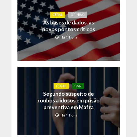
GERAL
OPINIÃO
As bases de dados, as
novos pontos críticos
Há 1 hora
GERAL
GNR
Segundo suspeito de
roubos a idosos em prisão
preventiva em Mafra
Há 1 hora