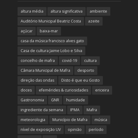
altura média
altura significativa
ambiente
Auditório Municipal Beatriz Costa
azeite
açúcar
baixa-mar
casa da música francisco alves gato
Casa de cultura Jaime Lobo e Silva
concelho de mafra
covid-19
cultura
Câmara Municipal de Mafra
desporto
direção das ondas
Disto é que eu Gosto
doces
efemérides & curiosidades
ericeira
Gastronomia
GNR
humidade
ingrediente da semana
IPMA
Mafra
meteorologia
Município de Mafra
música
nível de exposição UV
opinião
período