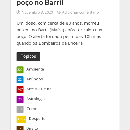
poço no Barril
Novembro 3, 2020
Adicionar comentário
Um idoso, com cerca de 80 anos, morreu
ontem, no Barril (Mafra) após ter caído num
poço. O alerta foi dado perto das 10h mas
quando os Bombeiros da Ericeira...
Tópicos
Ambiente
329
Anúncios
22
Arte & Cultura
767
Astrologia
20
Crime
68
Desporto
1.017
Direito
7