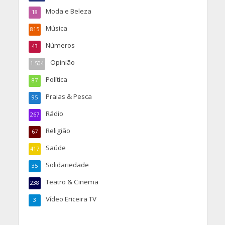
Moda e Beleza
18
Música
815
Números
43
Opinião
1.504
Política
87
Praias & Pesca
95
Rádio
267
Religião
67
Saúde
417
Solidariedade
35
Teatro & Cinema
238
Vídeo Ericeira TV
3