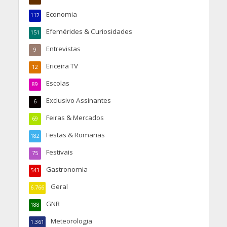
Economia
112
Efemérides & Curiosidades
151
Entrevistas
9
Ericeira TV
12
Escolas
89
Exclusivo Assinantes
6
Feiras & Mercados
69
Festas & Romarias
182
Festivais
75
Gastronomia
543
Geral
6.766
GNR
188
Meteorologia
1.361