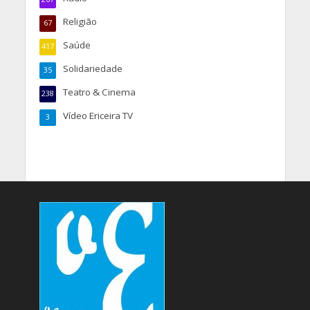
Religião
67
Saúde
417
Solidariedade
35
Teatro & Cinema
238
Vídeo Ericeira TV
3