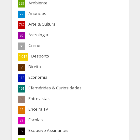
Ambiente
329
Anúncios
22
Arte & Cultura
767
Astrologia
20
Crime
68
Desporto
1.017
Direito
7
Economia
112
Efemérides & Curiosidades
151
Entrevistas
9
Ericeira TV
12
Escolas
89
Exclusivo Assinantes
6