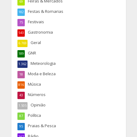
Feiras & Mercados
69
Festas & Romarias
182
Festivais
75
Gastronomia
543
Geral
6.769
GNR
189
Meteorologia
1.362
Moda e Beleza
18
Música
816
Números
43
Opinião
1.505
Política
87
Praias & Pesca
95
Rádio
267