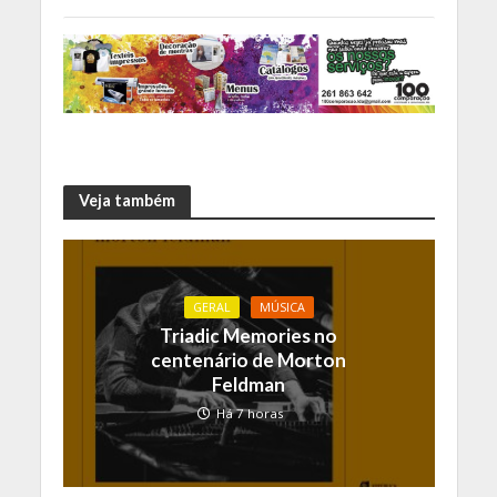
Veja também
GERAL
MÚSICA
Triadic Memories no
centenário de Morton
Feldman
Há 7 horas