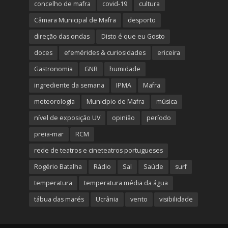
concelho de mafra
covid-19
cultura
Câmara Municipal de Mafra
desporto
direção das ondas
Disto é que eu Gosto
doces
efemérides & curiosidades
ericeira
Gastronomia
GNR
humidade
ingrediente da semana
IPMA
Mafra
meteorologia
Município de Mafra
música
nível de exposição UV
opinião
período
preia-mar
RCM
rede de teatros e cineteatros portugueses
Rogério Batalha
Rádio
Sal
Saúde
surf
temperatura
temperatura média da água
tábua das marés
Ucrânia
vento
visibilidade