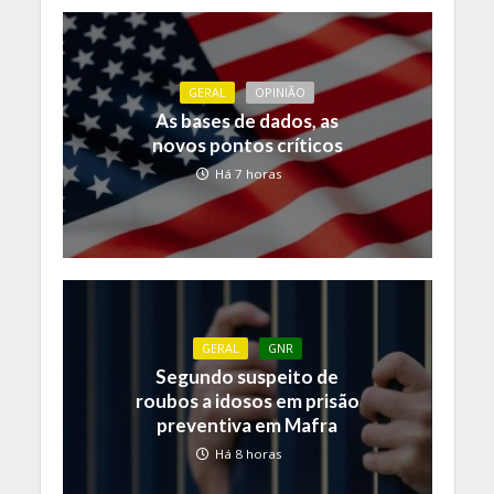
GERAL
OPINIÃO
As bases de dados, as
novos pontos críticos
Há 7 horas
GERAL
GNR
Segundo suspeito de
roubos a idosos em prisão
preventiva em Mafra
Há 8 horas