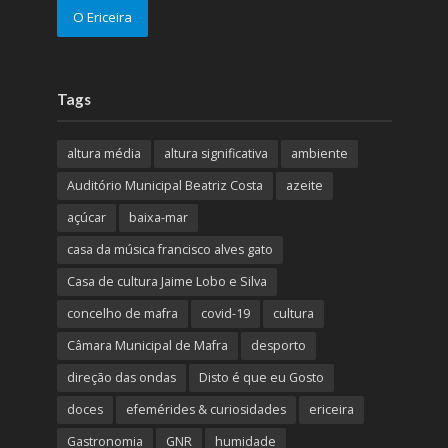
O Ericeira
Tags
altura média
altura significativa
ambiente
Auditório Municipal Beatriz Costa
azeite
açúcar
baixa-mar
casa da música francisco alves gato
Casa de cultura Jaime Lobo e Silva
concelho de mafra
covid-19
cultura
Câmara Municipal de Mafra
desporto
direção das ondas
Disto é que eu Gosto
doces
efemérides & curiosidades
ericeira
Gastronomia
GNR
humidade