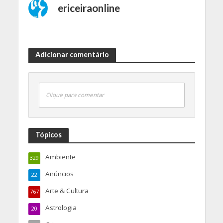
ericeiraonline
Adicionar comentário
Clique para comentar
Tópicos
Ambiente
329
Anúncios
22
Arte & Cultura
767
Astrologia
20