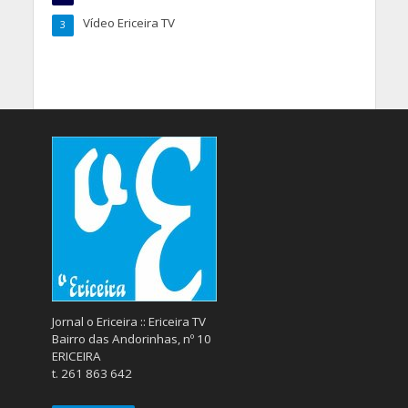
Vídeo Ericeira TV
3
Jornal o Ericeira :: Ericeira TV
Bairro das Andorinhas, nº 10
ERICEIRA
t. 261 863 642