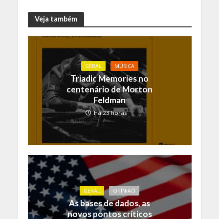
Veja também
GERAL
MÚSICA
Triadic Memories no
centenário de Morton
Feldman
Há 23 horas
GERAL
OPINIÃO
As bases de dados, as
novos pontos críticos