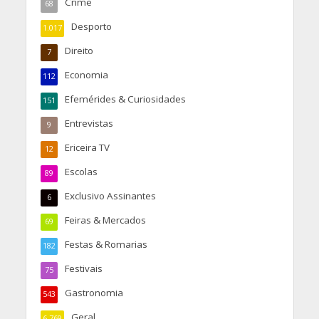
Crime
68
Desporto
1.017
Direito
7
Economia
112
Efemérides & Curiosidades
151
Entrevistas
9
Ericeira TV
12
Escolas
89
Exclusivo Assinantes
6
Feiras & Mercados
69
Festas & Romarias
182
Festivais
75
Gastronomia
543
Geral
6.769