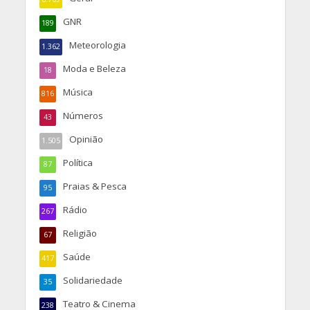
GNR
189
Meteorologia
1.362
Moda e Beleza
18
Música
816
Números
43
Opinião
1.505
Política
87
Praias & Pesca
95
Rádio
267
Religião
67
Saúde
417
Solidariedade
35
Teatro & Cinema
238