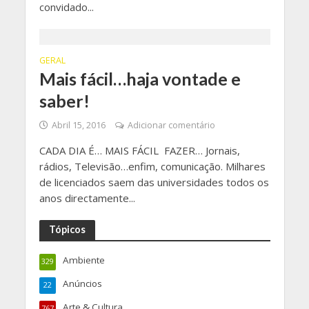
convidado...
GERAL
Mais fácil…haja vontade e
saber!
Abril 15, 2016
Adicionar comentário
CADA DIA É… MAIS FÁCIL FAZER… Jornais,
rádios, Televisão…enfim, comunicação. Milhares
de licenciados saem das universidades todos os
anos directamente...
Tópicos
Ambiente
329
Anúncios
22
Arte & Cultura
767