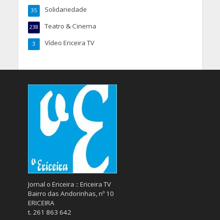
Solidariedade
35
Teatro & Cinema
238
Vídeo Ericeira TV
3
Jornal o Ericeira :: Ericeira TV
Bairro das Andorinhas, nº 10
ERICEIRA
t. 261 863 642