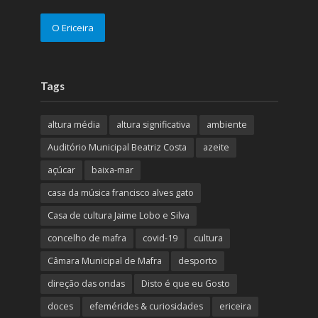
O Ericeira
Tags
altura média
altura significativa
ambiente
Auditório Municipal Beatriz Costa
azeite
açúcar
baixa-mar
casa da música francisco alves gato
Casa de cultura Jaime Lobo e Silva
concelho de mafra
covid-19
cultura
Câmara Municipal de Mafra
desporto
direção das ondas
Disto é que eu Gosto
doces
efemérides & curiosidades
ericeira