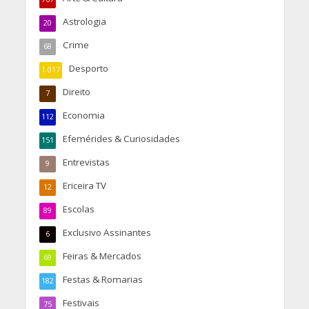
Astrologia
20
Crime
68
Desporto
1.017
Direito
7
Economia
112
Efemérides & Curiosidades
151
Entrevistas
9
Ericeira TV
12
Escolas
89
Exclusivo Assinantes
6
Feiras & Mercados
69
Festas & Romarias
182
Festivais
75