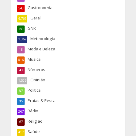
Gastronomia
543
Geral
6.769
GNR
189
Meteorologia
1.362
Moda e Beleza
18
Música
816
Números
43
Opinião
1.505
Política
87
Praias & Pesca
95
Rádio
267
Religião
67
Saúde
417