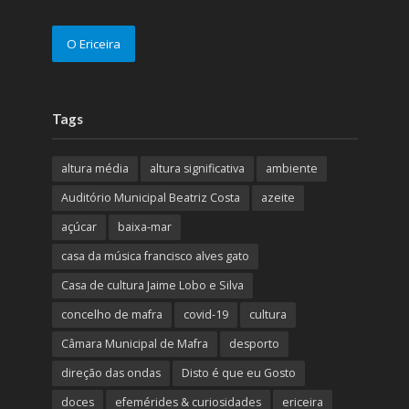
O Ericeira
Tags
altura média
altura significativa
ambiente
Auditório Municipal Beatriz Costa
azeite
açúcar
baixa-mar
casa da música francisco alves gato
Casa de cultura Jaime Lobo e Silva
concelho de mafra
covid-19
cultura
Câmara Municipal de Mafra
desporto
direção das ondas
Disto é que eu Gosto
doces
efemérides & curiosidades
ericeira