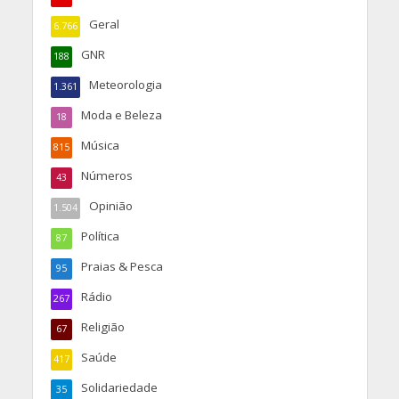
Geral
6.766
GNR
188
Meteorologia
1.361
Moda e Beleza
18
Música
815
Números
43
Opinião
1.504
Política
87
Praias & Pesca
95
Rádio
267
Religião
67
Saúde
417
Solidariedade
35