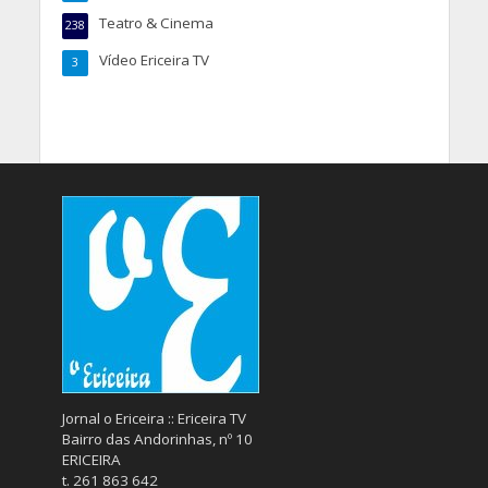
Teatro & Cinema
238
Vídeo Ericeira TV
3
Jornal o Ericeira :: Ericeira TV
Bairro das Andorinhas, nº 10
ERICEIRA
t. 261 863 642