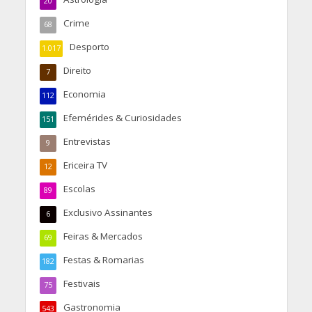
20
Crime
68
Desporto
1.017
Direito
7
Economia
112
Efemérides & Curiosidades
151
Entrevistas
9
Ericeira TV
12
Escolas
89
Exclusivo Assinantes
6
Feiras & Mercados
69
Festas & Romarias
182
Festivais
75
Gastronomia
543