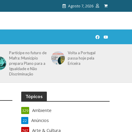
Agosto 7, 2026
Participe no futuro de
Volta a Portugal
Mafra: Município
passa hoje pela
prepara Plano para a
Ericeira
Igualdade e Não
Discriminação
Tópicos
Ambiente
329
Anúncios
22
Arte & Cultura
767