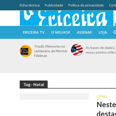
Ficha técnica
Publicidade
Política de privacidade
Cont
ERICEIRA TV
O MELHOR
ASSINAR
LOJA
Triadic Memories no
As bases de dados, 
centenário de Morton
novos pontos crític
Feldman
Tag - Natal
GERAL
Neste
desta