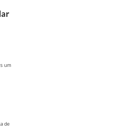
dar
is um
ca de