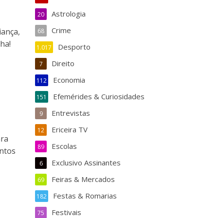
Astrologia
20
Crime
iança,
68
nha!
Desporto
1.017
Direito
7
Economia
112
Efemérides & Curiosidades
151
Entrevistas
9
Ericeira TV
12
ara
Escolas
89
ntos
Exclusivo Assinantes
6
Feiras & Mercados
69
Festas & Romarias
182
Festivais
75