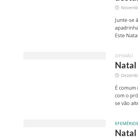
Novembr
Junte-se 
apadrinha
Este Natal
OPINIÃO
Natal
Dezembr
É comum n
com o pr
se vão alte
EFEMÉRIDE
Natal