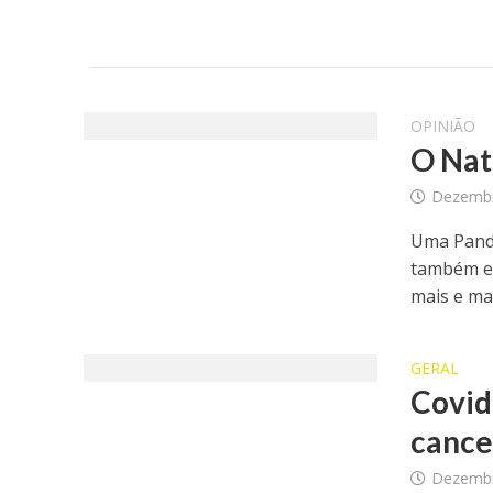
OPINIÃO
O Nat
Dezembr
Uma Pande
também es
mais e mai
GERAL
Covid
cance
Dezembr