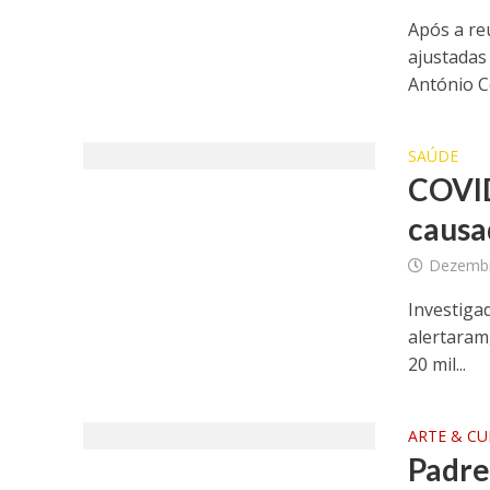
Após a re
ajustadas
António Co
SAÚDE
COVID
causa
Dezembr
Investiga
alertaram
20 mil...
ARTE & C
Padre