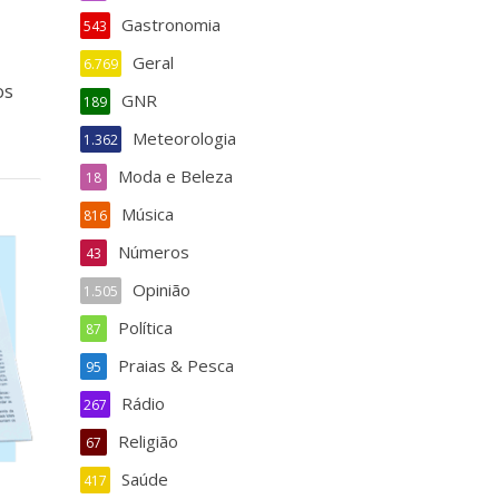
Gastronomia
543
Geral
6.769
os
GNR
189
Meteorologia
1.362
Moda e Beleza
18
Música
816
Números
43
Opinião
1.505
Política
87
Praias & Pesca
95
Rádio
267
Religião
67
Saúde
417