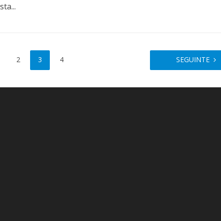
ta...
2
3
4
SEGUINTE