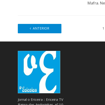
Mafra. Nes
ANTERIOR
1
Jornal o Ericeira :: Ericeira TV
Bairro das Andorinhas, nº 10