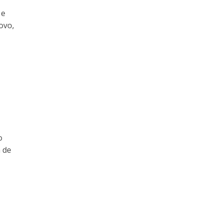
 e
ovo,
o
a de