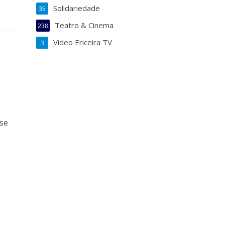
Solidariedade
35
Teatro & Cinema
238
Vídeo Ericeira TV
3
-se