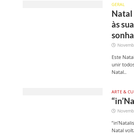
GERAL
Natal
às su
sonh
Novembr
Este Nata
unir todo
Natal...
ARTE & C
“in’Na
Novembr
“in’Natal
Natal vol