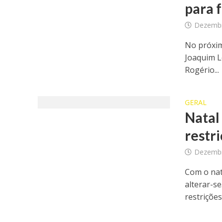
para f
Dezembr
No próxim
Joaquim L
Rogério...
GERAL
Natal
restr
Dezembr
Com o nat
alterar-s
restrições.