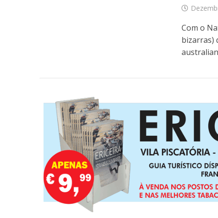
Dezembr
Com o Nat
bizarras)
australian