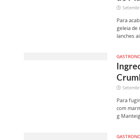
Setembr
Para acab
geleia de
lanches ai
GASTRON
Ingr
Crum
Setembr
Para fugi
com marme
g Manteiga
GASTRON