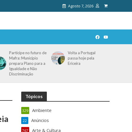
Agosto 7, 2026
Participe no futuro de
Volta a Portugal
Mafra: Município
passa hoje pela
prepara Plano para a
Ericeira
Igualdade e Não
Discriminação
Tópicos
Ambiente
329
ia
Anúncios
22
Arte & Cultura
767