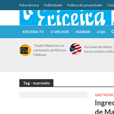
Ficha técnica
Publicidade
Política de privacidade
Cont
ERICEIRA TV
O MELHOR
ASSINAR
LOJA
Triadic Memories no
As bases de dados, 
centenário de Morton
novos pontos crític
Feldman
Tag - marmelo
GASTRON
Ingre
de M