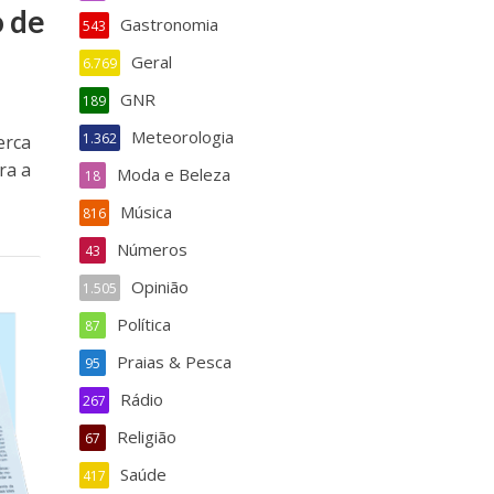
 de
Gastronomia
543
Geral
6.769
GNR
189
Meteorologia
1.362
erca
ra a
Moda e Beleza
18
Música
816
Números
43
Opinião
1.505
Política
87
Praias & Pesca
95
Rádio
267
Religião
67
Saúde
417