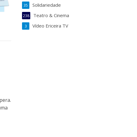
Solidariedade
35
Teatro & Cinema
238
Vídeo Ericeira TV
3
pera.
 uma