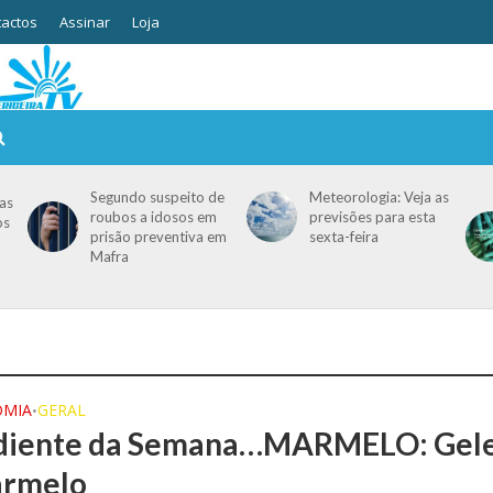
actos
Assinar
Loja
Segundo suspeito de
Meteorologia: Veja as
as
roubos a idosos em
previsões para esta
os
prisão preventiva em
sexta-feira
Mafra
OMIA
GERAL
•
diente da Semana…MARMELO: Gele
armelo