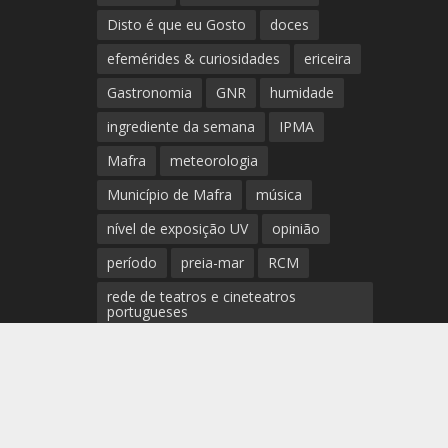
Disto é que eu Gosto
doces
efemérides & curiosidades
ericeira
Gastronomia
GNR
humidade
ingrediente da semana
IPMA
Mafra
meteorologia
Município de Mafra
música
nível de exposição UV
opinião
período
preia-mar
RCM
rede de teatros e cineteatros
portugueses
Rogério Batalha
Rádio
Sal
Saúde
surf
temperatura
temperatura média da água
tábua das marés
Ucrânia
vento