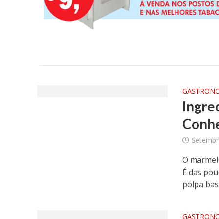
GASTRON
Ingr
Conhe
Setembr
O marmelo
É das pou
polpa bast
GASTRON