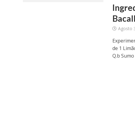
Ingr
Bacal
Agosto 
Experimen
de 1 Limã
Q.b Sumo d