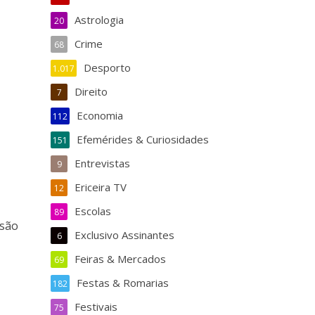
Astrologia
20
Crime
68
Desporto
1.017
Direito
7
Economia
112
Efemérides & Curiosidades
151
Entrevistas
9
Ericeira TV
12
Escolas
89
rsão
Exclusivo Assinantes
6
Feiras & Mercados
69
Festas & Romarias
182
Festivais
75