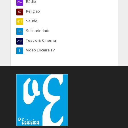
Rádio
267
Religião
67
Saúde
417
Solidariedade
35
Teatro & Cinema
238
Vídeo Ericeira TV
3