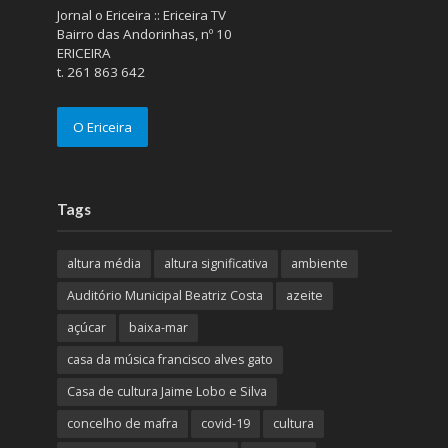
Jornal o Ericeira :: Ericeira TV
Bairro das Andorinhas, nº 10
ERICEIRA
t. 261 863 642
O Ericeira
Tags
altura média
altura significativa
ambiente
Auditório Municipal Beatriz Costa
azeite
açúcar
baixa-mar
casa da música francisco alves gato
Casa de cultura Jaime Lobo e Silva
concelho de mafra
covid-19
cultura