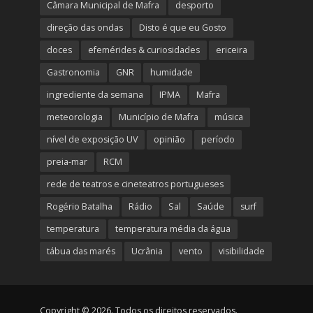
Câmara Municipal de Mafra
desporto
direção das ondas
Disto é que eu Gosto
doces
efemérides & curiosidades
ericeira
Gastronomia
GNR
humidade
ingrediente da semana
IPMA
Mafra
meteorologia
Município de Mafra
música
nível de exposição UV
opinião
período
preia-mar
RCM
rede de teatros e cineteatros portugueses
Rogério Batalha
Rádio
Sal
Saúde
surf
temperatura
temperatura média da água
tábua das marés
Ucrânia
vento
visibilidade
Copyright © 2026. Todos os direitos reservados.