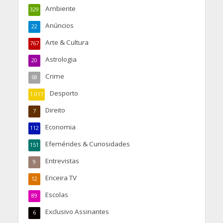
Ambiente
329
Anúncios
22
Arte & Cultura
767
Astrologia
20
Crime
68
Desporto
1.017
Direito
7
Economia
112
Efemérides & Curiosidades
151
Entrevistas
9
Ericeira TV
12
Escolas
89
Exclusivo Assinantes
6