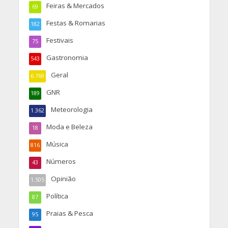
Feiras & Mercados
69
Festas & Romarias
182
Festivais
75
Gastronomia
543
Geral
6.769
GNR
189
Meteorologia
1.362
Moda e Beleza
18
Música
816
Números
43
Opinião
1.505
Política
87
Praias & Pesca
95