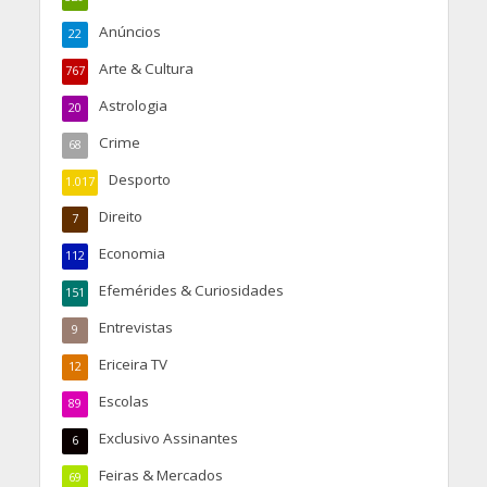
Anúncios
22
Arte & Cultura
767
Astrologia
20
Crime
68
Desporto
1.017
Direito
7
Economia
112
Efemérides & Curiosidades
151
Entrevistas
9
Ericeira TV
12
Escolas
89
Exclusivo Assinantes
6
Feiras & Mercados
69