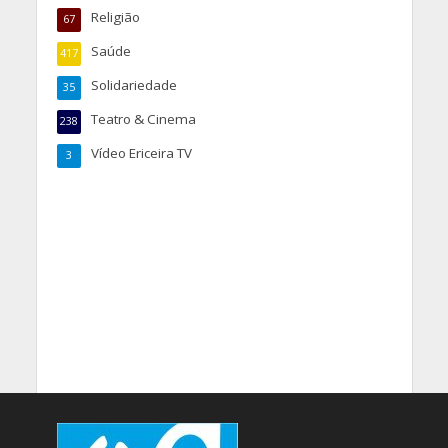
Religião
67
Saúde
417
Solidariedade
35
Teatro & Cinema
238
Vídeo Ericeira TV
3