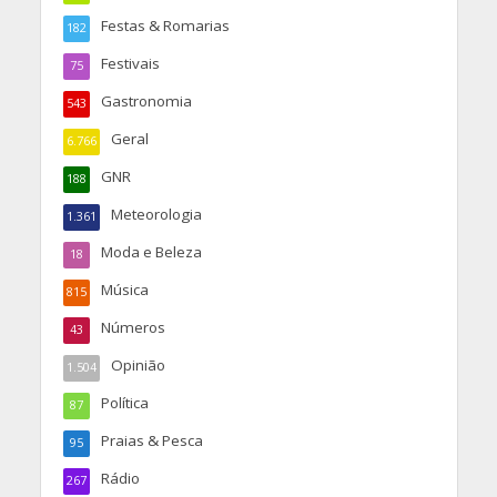
Festas & Romarias
182
Festivais
75
Gastronomia
543
Geral
6.766
GNR
188
Meteorologia
1.361
Moda e Beleza
18
Música
815
Números
43
Opinião
1.504
Política
87
Praias & Pesca
95
Rádio
267