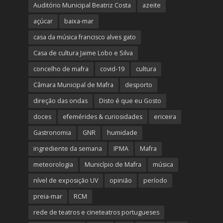
Auditório Municipal Beatriz Costa
azeite
açúcar
baixa-mar
casa da música francisco alves gato
Casa de cultura Jaime Lobo e Silva
concelho de mafra
covid-19
cultura
Câmara Municipal de Mafra
desporto
direção das ondas
Disto é que eu Gosto
doces
efemérides & curiosidades
ericeira
Gastronomia
GNR
humidade
ingrediente da semana
IPMA
Mafra
meteorologia
Município de Mafra
música
nível de exposição UV
opinião
período
preia-mar
RCM
rede de teatros e cineteatros portugueses